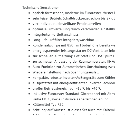
Technische Sensationen:
optisch formschöne, moderne im Euroraster-Muster
sehr leiser Betrieb: Schalldruckpegel schon bis 27 d
vier individuell einstellbare Pendellamellen
optimale Luftverteilung durch verschieden einstellb
integrierter Fortluftanschluss
Long-Life-Luftfilter integriert, waschbar
Kondensatpumpe mit 850mm Förderhöhe bereits wer
energiesparender leistungsstarker DC-Ventilator inb
zur schnellen Aufheizung: Hot-Start und Hot-Spurt-
zur schnellen Anpassung der Raumtemperatur: Hi-P
Auto-Funktion zur Automatischen Umschaltung zwis
Wiedereinstellung nach Spannungsausfall
kompakte, robuste Inverter-Außengeräte zum Kühle
ausgestattet mit energieeffizienten Inverter-Technol
großer Betriebsbereich von -15°C bis +46°C
inklusive Euroraster Standard-Gitterpaneel mit Ab
Reihe FDTC, sowie inklusive Kabelfernbedienung
Kältemittel Typ R32
Achtung: auf Wunsch ist dieses Set auch mit Kältemi