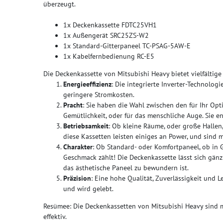
überzeugt.
1x Deckenkassette FDTC25VH1
1x Außengerät SRC25ZS-W2
1x Standard-Gitterpaneel TC-PSAG-5AW-E
1x Kabelfernbedienung RC-E5
Die Deckenkassette von Mitsubishi Heavy bietet vielfältige
Energieeffizienz
: Die integrierte Inverter-Technologi
geringere Stromkosten.
Pracht
: Sie haben die Wahl zwischen den für Ihr Op
Gemütlichkeit, oder für das menschliche Auge. Sie e
Betriebsamkeit
: Ob kleine Räume, oder große Hallen,
diese Kassetten leisten einiges an Power, und sind m
Charakter
: Ob Standard- oder Komfortpaneel, ob in G
Geschmack zählt! Die Deckenkassette lässt sich gänz
das ästhetische Paneel zu bewundern ist.
Präzision
: Eine hohe Qualität, Zuverlässigkeit und L
und wird gelebt.
Resümee: Die Deckenkassetten von Mitsubishi Heavy sind mu
effektiv.