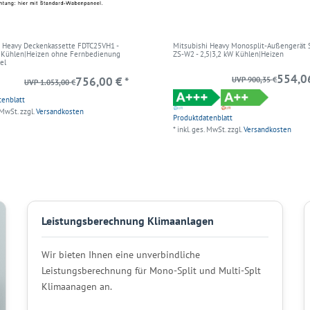
i Heavy Deckenkassette FDTC25VH1 -
Mitsubishi Heavy Monosplit-Außengerät 
W Kühlen|Heizen ohne Fernbedienung
ZS-W2 - 2,5|3,2 kW Kühlen|Heizen
el
554,06
756,00 € *
UVP 900,35 €
UVP 1.053,00 €
tenblatt
 MwSt.
zzgl.
Versandkosten
Produktdatenblatt
*
inkl. ges. MwSt.
zzgl.
Versandkosten
Leistungsberechnung Klimaanlagen
Wir bieten Ihnen eine unverbindliche
Leistungsberechnung für Mono-Split und Multi-Splt
Klimaanagen an.