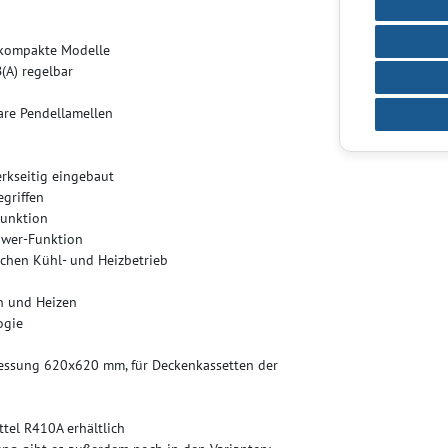
 kompakte Modelle
B(A) regelbar
are Pendellamellen
kseitig eingebaut
egriffen
Funktion
ower-Funktion
chen Kühl- und Heizbetrieb
n und Heizen
ogie
messung 620x620 mm, für Deckenkassetten der
ttel R410A erhältlich