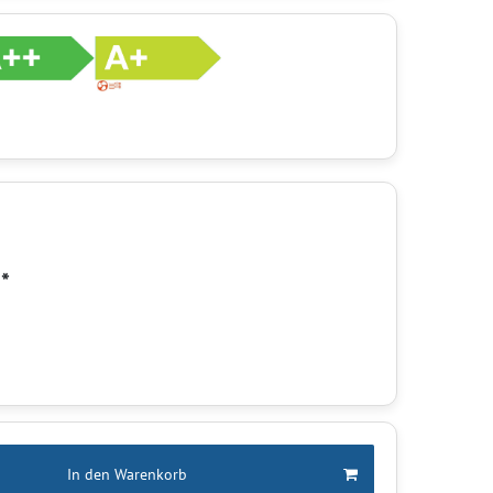
*
R
In den Warenkorb