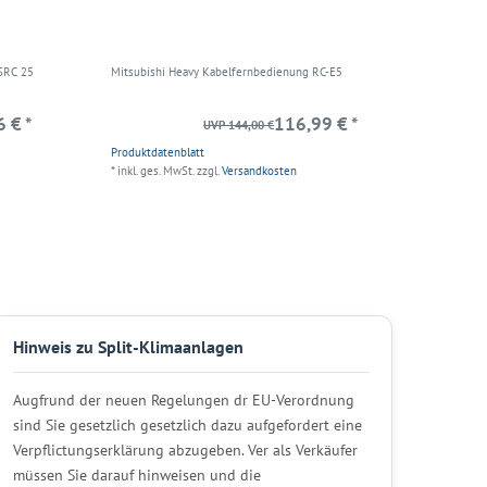
SRC 25
Mitsubishi Heavy Kabelfernbedienung RC-E5
 € *
116,99 € *
UVP 144,00 €
Produktdatenblatt
*
inkl. ges. MwSt.
zzgl.
Versandkosten
Hinweis zu Split-Klimaanlagen
Augfrund der neuen Regelungen dr EU-Verordnung
sind Sie gesetzlich gesetzlich dazu aufgefordert eine
Verpflictungserklärung abzugeben. Ver als Verkäufer
müssen Sie darauf hinweisen und die