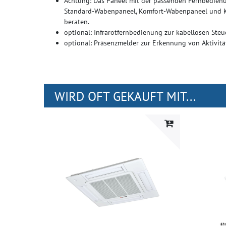
Achtung: Das Paneel mit der passenden Fernbedienu
Standard-Wabenpaneel, Komfort-Wabenpaneel und Kom
beraten.
optional: Infrarotfernbedienung zur kabellosen Ste
optional: Präsenzmelder zur Erkennung von Aktivit
WIRD OFT GEKAUFT MIT...