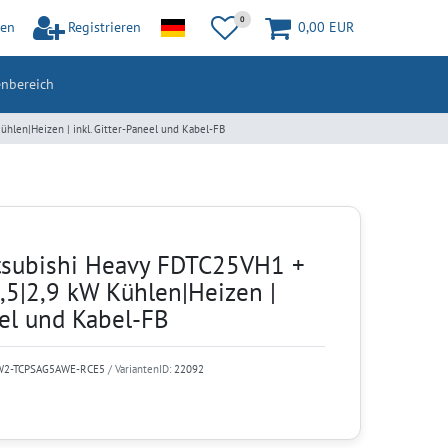
0
en
Registrieren
0,00 EUR
nbereich
hlen|Heizen | inkl. Gitter-Paneel und Kabel-FB
tsubishi Heavy FDTC25VH1 +
5|2,9 kW Kühlen|Heizen |
eel und Kabel-FB
W2-TCPSAG5AWE-RCE5
/ VariantenID:
22092