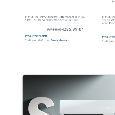
Mitsubishi Heavy Standard-Gitterpaneel TC-PSAG-
Mitsubish
5AW-E für Deckenkassetten der Reihe FDTC
2,5|2,9 k
ohne Pane
285,99 € *
UVP 349,00 €
Produktdatenblatt
Produktda
*
inkl. ges. MwSt.
zzgl.
Versandkosten
*
inkl. ges.