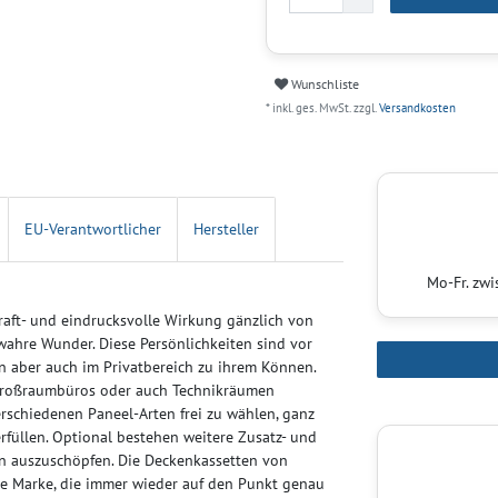
Wunschliste
* inkl. ges. MwSt. zzgl.
Versandkosten
EU-Verantwortlicher
Hersteller
Mo-Fr. zw
raft- und eindrucksvolle Wirkung gänzlich von
 wahre Wunder. Diese Persönlichkeiten sind vor
n aber auch im Privatbereich zu ihrem Können.
, Großraumbüros oder auch Technikräumen
rschiedenen Paneel-Arten frei zu wählen, ganz
rfüllen. Optional bestehen weitere Zusatz- und
 auszuschöpfen. Die Deckenkassetten von
te Marke, die immer wieder auf den Punkt genau