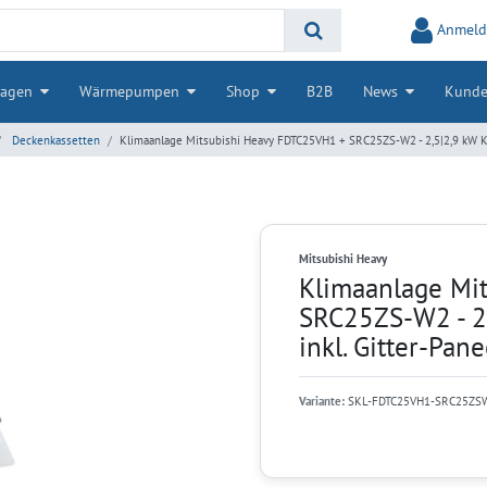
Anmeld
lagen
Wärmepumpen
Shop
B2B
News
Kunde
Deckenkassetten
Klimaanlage Mitsubishi Heavy FDTC25VH1 + SRC25ZS-W2 - 2,5|2,9 kW Kü
Mitsubishi Heavy
Klimaanlage Mi
SRC25ZS-W2 - 2,
inkl. Gitter-Pan
Variante:
SKL-FDTC25VH1-SRC25ZS