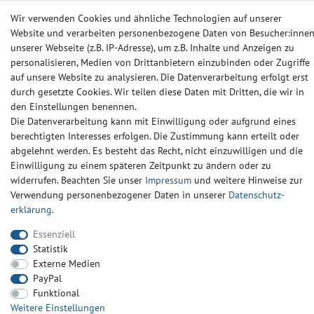
Wir verwenden Cookies und ähnliche Technologien auf unserer
Website und verarbeiten personenbezogene Daten von Besucher:inne
Impressum
Daten­schutz­erklärung
AGB
unserer Webseite (z.B. IP-Adresse), um z.B. Inhalte und Anzeigen zu
personalisieren, Medien von Drittanbietern einzubinden oder Zugriffe
auf unsere Website zu analysieren. Die Datenverarbeitung erfolgt erst
Barrierefreiheitserklärung
Widerrufs­recht
Kontakt
durch gesetzte Cookies. Wir teilen diese Daten mit Dritten, die wir in
den Einstellungen benennen.
Die Datenverarbeitung kann mit Einwilligung oder aufgrund eines
© Copyright 2024-2025 | Alle Rechte vorbehalten.
berechtigten Interesses erfolgen. Die Zustimmung kann erteilt oder
abgelehnt werden. Es besteht das Recht, nicht einzuwilligen und die
Einwilligung zu einem späteren Zeitpunkt zu ändern oder zu
Widerrufs­recht
Widerrufs­formular
Impressum
widerrufen. Beachten Sie unser
Impressum
und weitere Hinweise zur
Verwendung personenbezogener Daten in unserer
Daten­schutz­
erklärung
.
Daten­schutz­erklärung
AGB
Kontakt
Essenziell
Statistik
Externe Medien
PayPal
Funktional
Weitere Einstellungen