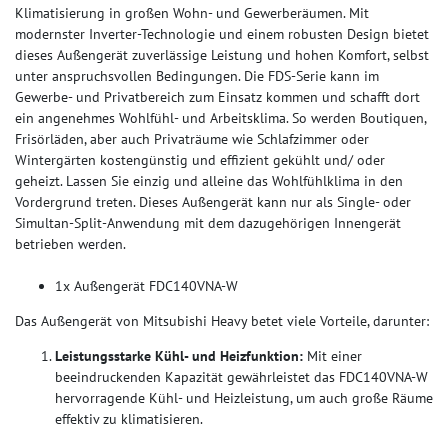
Klimatisierung in großen Wohn- und Gewerberäumen. Mit
modernster Inverter-Technologie und einem robusten Design bietet
dieses Außengerät zuverlässige Leistung und hohen Komfort, selbst
unter anspruchsvollen Bedingungen. Die FDS-Serie kann im
Gewerbe- und Privatbereich zum Einsatz kommen und schafft dort
ein angenehmes Wohlfühl- und Arbeitsklima. So werden Boutiquen,
Frisörläden, aber auch Privaträume wie Schlafzimmer oder
Wintergärten kostengünstig und effizient gekühlt und/ oder
geheizt. Lassen Sie einzig und alleine das Wohlfühlklima in den
Vordergrund treten. Dieses Außengerät kann nur als Single- oder
Simultan-Split-Anwendung mit dem dazugehörigen Innengerät
betrieben werden.
1x Außengerät FDC140VNA-W
Das Außengerät von Mitsubishi Heavy betet viele Vorteile, darunter:
Leistungsstarke Kühl- und Heizfunktion:
Mit einer
beeindruckenden Kapazität gewährleistet das FDC140VNA-W
hervorragende Kühl- und Heizleistung, um auch große Räume
effektiv zu klimatisieren.