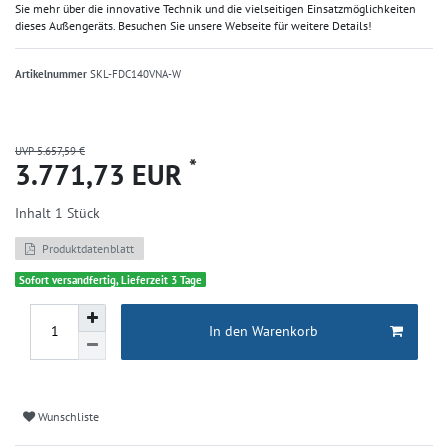
Sie mehr über die innovative Technik und die vielseitigen Einsatzmöglichkeiten
dieses Außengeräts. Besuchen Sie unsere Webseite für weitere Details!
Artikelnummer
SKL-FDC140VNA-W
UVP 5.657,59 €
*
3.771,73 EUR
Inhalt
1
Stück
Produktdatenblatt
Sofort versandfertig, Lieferzeit 3 Tage
In den Warenkorb
Wunschliste