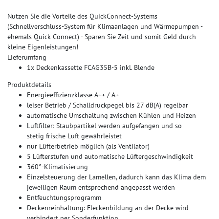
Nutzen Sie die Vorteile des QuickConnect-Systems
(Schnellverschluss-System für Klimaanlagen und Wärmepumpen -
ehemals Quick Connect) - Sparen Sie Zeit und somit Geld durch
kleine Eigenleistungen!
Lieferumfang
1x Deckenkassette FCAG35B-5 inkl. Blende
Produktdetails
Energieeffizienzklasse A++ / A+
leiser Betrieb / Schalldruckpegel bis 27 dB(A) regelbar
automatische Umschaltung zwischen Kühlen und Heizen
Luftfilter: Staubpartikel werden aufgefangen und so
stetig frische Luft gewährleistet
nur Lüfterbetrieb möglich (als Ventilator)
5 Lüfterstufen und automatische Lüftergeschwindigkeit
360°-Klimatisierung
Einzelsteuerung der Lamellen, dadurch kann das Klima dem
jeweiligen Raum entsprechend angepasst werden
Entfeuchtungsprogramm
Deckenreinhaltung: Fleckenbildung an der Decke wird
verhindert per Sonderfunktion