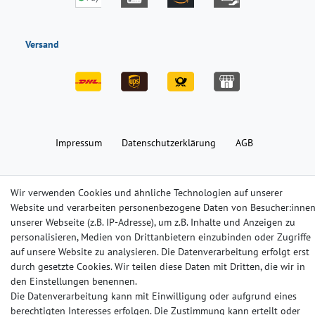
Versand
Impressum
Daten­schutz­erklärung
AGB
Barrierefreiheitserklärung
Widerrufs­recht
Kontakt
Wir verwenden Cookies und ähnliche Technologien auf unserer
Website und verarbeiten personenbezogene Daten von Besucher:inne
unserer Webseite (z.B. IP-Adresse), um z.B. Inhalte und Anzeigen zu
© Copyright 2024-2025 | Alle Rechte vorbehalten.
personalisieren, Medien von Drittanbietern einzubinden oder Zugriffe
auf unsere Website zu analysieren. Die Datenverarbeitung erfolgt erst
Widerrufs­recht
Widerrufs­formular
Impressum
durch gesetzte Cookies. Wir teilen diese Daten mit Dritten, die wir in
den Einstellungen benennen.
Die Datenverarbeitung kann mit Einwilligung oder aufgrund eines
Daten­schutz­erklärung
AGB
Kontakt
berechtigten Interesses erfolgen. Die Zustimmung kann erteilt oder