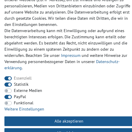
personalisieren, Medien von Drittanbietern einzubinden oder Zugriffe
Widerrufs­recht
Widerrufs­formular
Impressum
auf unsere Website zu analysieren. Die Datenverarbeitung erfolgt erst
durch gesetzte Cookies. Wir teilen diese Daten mit Dritten, die wir in
den Einstellungen benennen.
Daten­schutz­erklärung
AGB
Kontakt
Die Datenverarbeitung kann mit Einwilligung oder aufgrund eines
berechtigten Interesses erfolgen. Die Zustimmung kann erteilt oder
abgelehnt werden. Es besteht das Recht, nicht einzuwilligen und die
Einwilligung zu einem späteren Zeitpunkt zu ändern oder zu
widerrufen. Beachten Sie unser
Impressum
und weitere Hinweise zur
Verwendung personenbezogener Daten in unserer
Daten­schutz­
erklärung
.
Essenziell
Statistik
Externe Medien
PayPal
Funktional
Weitere Einstellungen
Alle akzeptieren