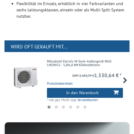
Flexibilität im Einsatz, erhältlich in vier Farbvarianten und
sechs Leistungsklassen, einzeln oder als Multi‑Split‑System
nutzbar.
WIRD OFT GEKAUFT MIT...
Mitsubishi Electric M-Serie Außengerät MUZ-
LN50VG2 - 5,0|6,0 kW Kühlen|Heizen
1.530,64 € *
UVP 2.387,79 €
Produktdatenblatt
In den Warenkorb
*
inkl. ges. MwSt.
zzgl.
Versandkosten