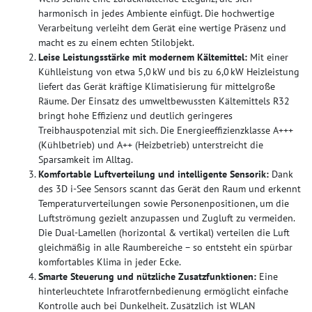
harmonisch in jedes Ambiente einfügt. Die hochwertige
Verarbeitung verleiht dem Gerät eine wertige Präsenz und
macht es zu einem echten Stilobjekt.
Leise Leistungsstärke mit modernem Kältemittel:
Mit einer
Kühlleistung von etwa 5,0 kW und bis zu 6,0 kW Heizleistung
liefert das Gerät kräftige Klimatisierung für mittelgroße
Räume. Der Einsatz des umweltbewussten Kältemittels R32
bringt hohe Effizienz und deutlich geringeres
Treibhauspotenzial mit sich. Die Energieeffizienzklasse A+++
(Kühlbetrieb) und A++ (Heizbetrieb) unterstreicht die
Sparsamkeit im Alltag.
Komfortable Luftverteilung und intelligente Sensorik:
Dank
des 3D i-See Sensors scannt das Gerät den Raum und erkennt
Temperaturverteilungen sowie Personenpositionen, um die
Luftströmung gezielt anzupassen und Zugluft zu vermeiden.
Die Dual-Lamellen (horizontal & vertikal) verteilen die Luft
gleichmäßig in alle Raumbereiche – so entsteht ein spürbar
komfortables Klima in jeder Ecke.
Smarte Steuerung und nützliche Zusatzfunktionen:
Eine
hinterleuchtete Infrarotfernbedienung ermöglicht einfache
Kontrolle auch bei Dunkelheit. Zusätzlich ist WLAN