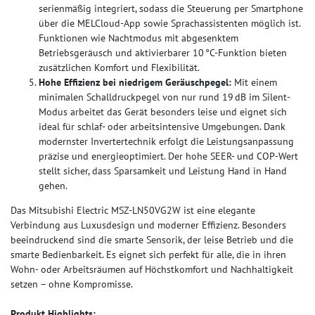
serienmäßig integriert, sodass die Steuerung per Smartphone
über die MELCloud-App sowie Sprachassistenten möglich ist.
Funktionen wie Nachtmodus mit abgesenktem
Betriebsgeräusch und aktivierbarer 10 °C‑Funktion bieten
zusätzlichen Komfort und Flexibilität.
Hohe Effizienz bei niedrigem Geräuschpegel:
Mit einem
minimalen Schalldruckpegel von nur rund 19 dB im Silent-
Modus arbeitet das Gerät besonders leise und eignet sich
ideal für schlaf- oder arbeitsintensive Umgebungen. Dank
modernster Invertertechnik erfolgt die Leistungsanpassung
präzise und energieoptimiert. Der hohe SEER- und COP-Wert
stellt sicher, dass Sparsamkeit und Leistung Hand in Hand
gehen.
Das Mitsubishi Electric MSZ-LN50VG2W ist eine elegante
Verbindung aus Luxusdesign und moderner Effizienz. Besonders
beeindruckend sind die smarte Sensorik, der leise Betrieb und die
smarte Bedienbarkeit. Es eignet sich perfekt für alle, die in ihren
Wohn- oder Arbeitsräumen auf Höchstkomfort und Nachhaltigkeit
setzen – ohne Kompromisse.
Produkt Highlights: