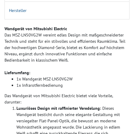
Hersteller
Wandgerät von Mitsubishi Electric
Das MSZ‑LN50VG2W vereint edles Design mit maßgeschneiderter
Technik und steht für ein stilvolles und effizientes Raumklima. Teil
der hochwertigen Diamond-Serie, bietet es Komfort auf höchstem
Niveau, ergänzt durch innovative Funktionen und einfache
Bedienbarkeit in klassischem Weiß.
Lieferumfang:
1x Wandgerät MSZ-LN50VG2W
1x Infrarotfernbedienung
Das Wandgerät von Mitsubishi Electric bietet viele Vorteile,
darunter:
Luxuriöses Design mit raffinierter Veredelung:
Dieses
Wandgerät besticht durch seine elegante Gestaltung mit
versiegelter Flat-Panel-Optik, die bewusst an moderne
Wohnästhetik angepasst wurde. Die Lackierung in edlem
Weiß schafft eine zurückhaltende Eleganz, die sich