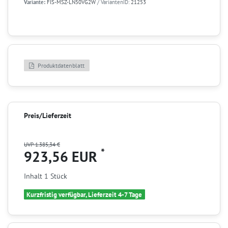
Variante:
FIS-MSZ-LN50VG2W
/ VariantenID:
21253
Produktdatenblatt
Preis/Lieferzeit
UVP 1.385,34 €
*
923,56 EUR
Inhalt
1
Stück
Kurzfristig verfügbar, Lieferzeit 4-7 Tage