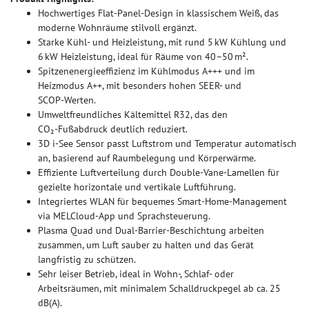
Hochwertiges Flat‑Panel‑Design in klassischem Weiß, das
moderne Wohnräume stilvoll ergänzt.
Starke Kühl- und Heizleistung, mit rund 5 kW Kühlung und
6 kW Heizleistung, ideal für Räume von 40–50 m².
Spitzenenergieeffizienz im Kühlmodus A+++ und im
Heizmodus A++, mit besonders hohen SEER‑ und
SCOP‑Werten.
Umweltfreundliches Kältemittel R32, das den
CO₂‑Fußabdruck deutlich reduziert.
3D i‑See Sensor passt Luftstrom und Temperatur automatisch
an, basierend auf Raumbelegung und Körperwärme.
Effiziente Luftverteilung durch Double‑Vane-Lamellen für
gezielte horizontale und vertikale Luftführung.
Integriertes WLAN für bequemes Smart‑Home‑Management
via MELCloud‑App und Sprachsteuerung.
Plasma Quad und Dual‑Barrier‑Beschichtung arbeiten
zusammen, um Luft sauber zu halten und das Gerät
langfristig zu schützen.
Sehr leiser Betrieb, ideal in Wohn-, Schlaf- oder
Arbeitsräumen, mit minimalem Schalldruckpegel ab ca. 25
dB(A).