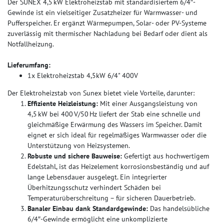
Der SUNEX 4,5 kW Elektroheizstab mit standardisiertem 6/4″-
Gewinde ist ein vielseitiger Zusatzheizer für Warmwasser- und
Pufferspeicher. Er ergänzt Wärmepumpen, Solar- oder PV-Systeme
zuverlässig mit thermischer Nachladung bei Bedarf oder dient als
Notfallheizung.
Lieferumfang:
1x Elektroheizstab 4,5kW 6/4" 400V
Der Elektroheizstab von Sunex bietet viele Vorteile, darunter:
Effiziente Heizleistung:
Mit einer Ausgangsleistung von
4,5 kW bei 400 V/50 Hz liefert der Stab eine schnelle und
gleichmäßige Erwärmung des Wassers im Speicher. Damit
eignet er sich ideal für regelmäßiges Warmwasser oder die
Unterstützung von Heizsystemen.
Robuste und sichere Bauweise:
Gefertigt aus hochwertigem
Edelstahl, ist das Heizelement korrosionsbeständig und auf
lange Lebensdauer ausgelegt. Ein integrierter
Überhitzungsschutz verhindert Schäden bei
Temperaturüberschreitung – für sicheren Dauerbetrieb.
Banaler Einbau dank Standardgewinde:
Das handelsübliche
6/4″-Gewinde ermöglicht eine unkomplizierte