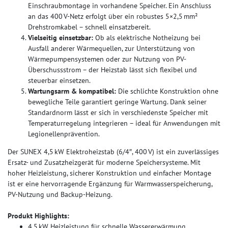
Einschraubmontage in vorhandene Speicher. Ein Anschluss
an das 400 V-Netz erfolgt über ein robustes 5×2,5 mm²
Drehstromkabel – schnell einsatzbereit.
Vielseitig einsetzbar:
Ob als elektrische Notheizung bei
Ausfall anderer Wärmequellen, zur Unterstützung von
Wärmepumpensystemen oder zur Nutzung von PV-
Überschussstrom – der Heizstab lässt sich flexibel und
steuerbar einsetzen.
Wartungsarm & kompatibel:
Die schlichte Konstruktion ohne
bewegliche Teile garantiert geringe Wartung. Dank seiner
Standardnorm lässt er sich in verschiedenste Speicher mit
Temperaturregelung integrieren – ideal für Anwendungen mit
Legionellenprävention.
Der SUNEX 4,5 kW Elektroheizstab (6/4″, 400 V) ist ein zuverlässiges
Ersatz- und Zusatzheizgerät für moderne Speichersysteme. Mit
hoher Heizleistung, sicherer Konstruktion und einfacher Montage
ist er eine hervorragende Ergänzung für Warmwasserspeicherung,
PV-Nutzung und Backup-Heizung.
Produkt Highlights:
4,5 kW Heizleistung für schnelle Wassererwärmung