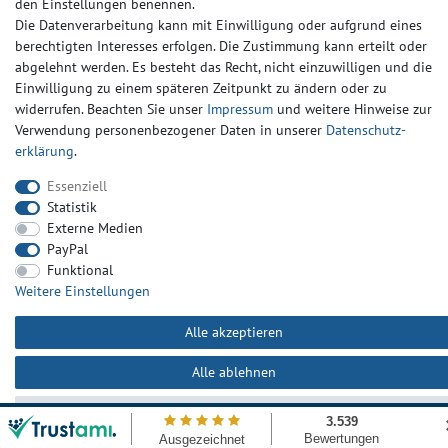
den Einstellungen benennen.
Die Datenverarbeitung kann mit Einwilligung oder aufgrund eines
berechtigten Interesses erfolgen. Die Zustimmung kann erteilt oder
Daten­schutz­erklärung
AGB
Kontakt
abgelehnt werden. Es besteht das Recht, nicht einzuwilligen und die
Einwilligung zu einem späteren Zeitpunkt zu ändern oder zu
widerrufen. Beachten Sie unser
Impressum
und weitere Hinweise zur
Verwendung personenbezogener Daten in unserer
Daten­schutz­
erklärung
.
Essenziell
Statistik
Externe Medien
PayPal
Funktional
Weitere Einstellungen
Alle akzeptieren
Alle ablehnen
Auswahl akzeptieren