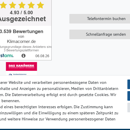
Telefontermin buchen
Schnellanfrage senden
serer Website und verarbeiten personenbezogene Daten von
 Inhalte und Anzeigen zu personalisieren, Medien von Drittanbietern
n. Die Datenverarbeitung erfolgt erst durch gesetzte Cookies. Wir
ten­schutz­erklärung
AGB
Barrierefreiheitserklärung
Widerrufs­
en benennen.
d eines berechtigten Interesses erfolgen. Die Zustimmung kann
 einzuwilligen und die Einwilligung zu einem späteren Zeitpunkt zu
© Copyright 2024-2025 | Alle Rechte vorbehalten.
und weitere Hinweise zur Verwendung personenbezogener Daten
t
Widerrufs­formular
Impressum
Daten­schutz­erklärung
AG