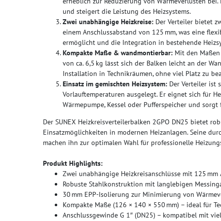
erheblich zur Reduzierung von Wärmeverlusten bei. 
und steigert die Leistung des Heizsystems.
Zwei unabhängige Heizkreise:
Der Verteiler bietet 
einem Anschlussabstand von 125 mm, was eine flexib
ermöglicht und die Integration in bestehende Heizsy
Kompakte Maße & wandmontierbar:
Mit den Maßen 
von ca. 6,5 kg lässt sich der Balken leicht an der Wa
Installation in Technikräumen, ohne viel Platz zu b
Einsatz im gemischten Heizsystem:
Der Verteiler ist
Vorlauftemperaturen ausgelegt. Er eignet sich für He
Wärmepumpe, Kessel oder Pufferspeicher und sorgt 
Der SUNEX Heizkreisverteilerbalken 2GPO DN25 bietet robust
Einsatzmöglichkeiten in modernen Heizanlagen. Seine du
machen ihn zur optimalen Wahl für professionelle Heizungs
Produkt Highlights:
Zwei unabhängige Heizkreisanschlüsse mit 125 mm
Robuste Stahlkonstruktion mit langlebigen Messing
30 mm EPP-Isolierung zur Minimierung von Wärmev
Kompakte Maße (126 × 140 × 550 mm) – ideal für Te
Anschlussgewinde G 1″ (DN25) – kompatibel mit v