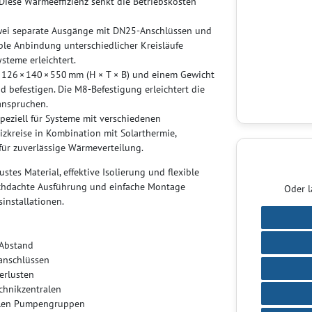
Diese Wärmeeffizienz senkt die Betriebskosten
zwei separate Ausgänge mit DN25-Anschlüssen und
le Anbindung unterschiedlicher Kreisläufe
steme erleichtert.
126 × 140 × 550 mm (H × T × B) und einem Gewicht
nd befestigen. Die M8-Befestigung erleichtert die
eanspruchen.
 speziell für Systeme mit verschiedenen
izkreise in Kombination mit Solarthermie,
für zuverlässige Wärmeverteilung.
es Material, effektive Isolierung und flexible
rchdachte Ausführung und einfache Montage
Oder l
installationen.
 Abstand
anschlüssen
erlusten
chnikzentralen
ielen Pumpengruppen