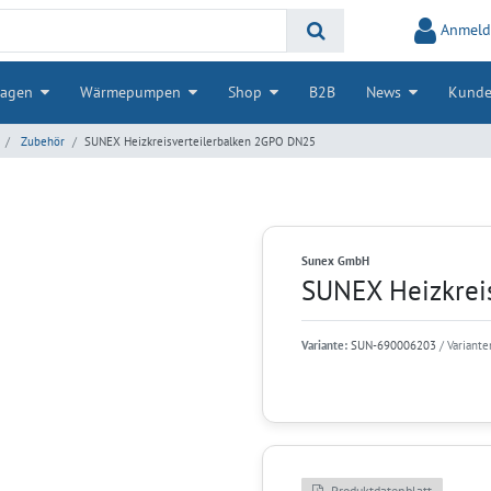
Anmeld
lagen
Wärmepumpen
Shop
B2B
News
Kunde
Zubehör
SUNEX Heizkreisverteilerbalken 2GPO DN25
Sunex GmbH
SUNEX Heizkrei
Variante:
SUN-690006203
/ Variante
Produktdatenblatt