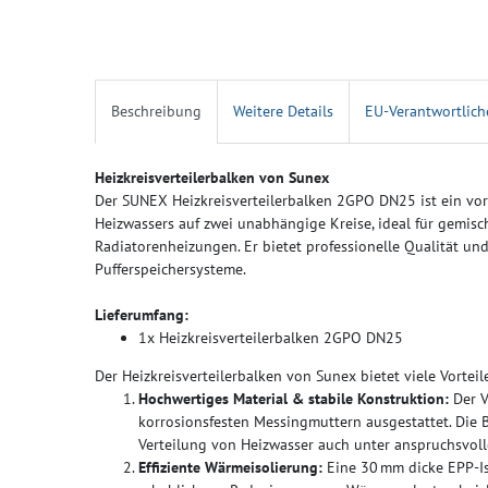
Beschreibung
Weitere Details
EU-Verantwortlich
Heizkreisverteilerbalken von Sunex
Der SUNEX Heizkreisverteilerbalken 2GPO DN25 ist ein vorm
Heizwassers auf zwei unabhängige Kreise, ideal für gemis
Radiatorenheizungen. Er bietet professionelle Qualität un
Pufferspeichersysteme.
Lieferumfang:
1x Heizkreisverteilerbalken 2GPO DN25
Der Heizkreisverteilerbalken von Sunex bietet viele Vorteile
Hochwertiges Material & stabile Konstruktion:
Der V
korrosionsfesten Messingmuttern ausgestattet. Die 
Verteilung von Heizwasser auch unter anspruchsvol
Effiziente Wärmeisolierung:
Eine 30 mm dicke EPP-Is