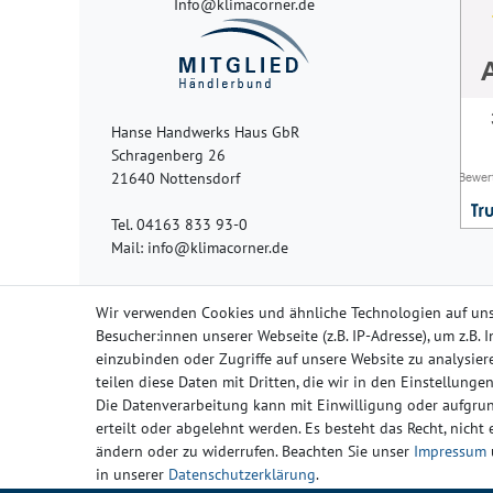
Info@klimacorner.de
Hanse Handwerks Haus GbR
Schragenberg 26
21640 Nottensdorf
Tel. 04163 833 93-0
Mail: info@klimacorner.de
Wir verwenden Cookies und ähnliche Technologien auf un
Besucher:innen unserer Webseite (z.B. IP-Adresse), um z.B.
einzubinden oder Zugriffe auf unsere Website zu analysiere
Impressum
Da
teilen diese Daten mit Dritten, die wir in den Einstellung
Die Datenverarbeitung kann mit Einwilligung oder aufgrun
erteilt oder abgelehnt werden. Es besteht das Recht, nicht
ändern oder zu widerrufen. Beachten Sie unser
Impressum
in unserer
Daten­schutz­erklärung
.
Widerrufs­rech