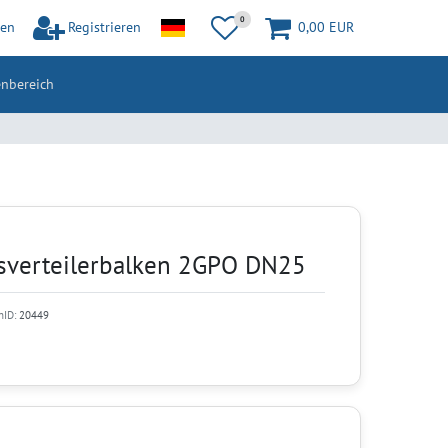
0
en
Registrieren
0,00 EUR
nbereich
sverteilerbalken 2GPO DN25
nID:
20449