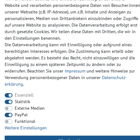
Barrierefreiheitserklärung
Widerrufs­recht
Kontakt
Website und verarbeiten personenbezogene Daten von Besucher:inne
unserer Webseite (z.B. IP-Adresse), um z.B. Inhalte und Anzeigen zu
© Copyright 2024-2025 | Alle Rechte vorbehalten.
personalisieren, Medien von Drittanbietern einzubinden oder Zugriffe
auf unsere Website zu analysieren. Die Datenverarbeitung erfolgt erst
durch gesetzte Cookies. Wir teilen diese Daten mit Dritten, die wir in
Widerrufs­recht
Widerrufs­formular
Impressum
den Einstellungen benennen.
Die Datenverarbeitung kann mit Einwilligung oder aufgrund eines
berechtigten Interesses erfolgen. Die Zustimmung kann erteilt oder
Daten­schutz­erklärung
AGB
Kontakt
abgelehnt werden. Es besteht das Recht, nicht einzuwilligen und die
Einwilligung zu einem späteren Zeitpunkt zu ändern oder zu
widerrufen. Beachten Sie unser
Impressum
und weitere Hinweise zur
Verwendung personenbezogener Daten in unserer
Daten­schutz­
erklärung
.
Essenziell
Statistik
Externe Medien
PayPal
Funktional
Weitere Einstellungen