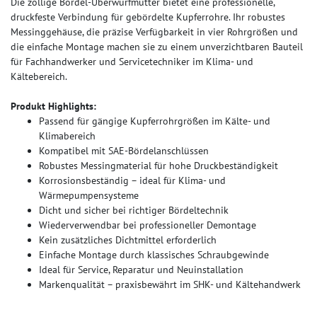
Die zöllige Bördel-Überwurfmutter bietet eine professionelle,
druckfeste Verbindung für gebördelte Kupferrohre. Ihr robustes
Messinggehäuse, die präzise Verfügbarkeit in vier Rohrgrößen und
die einfache Montage machen sie zu einem unverzichtbaren Bauteil
für Fachhandwerker und Servicetechniker im Klima‑ und
Kältebereich.
Produkt Highlights:
Passend für gängige Kupferrohrgrößen im Kälte- und
Klimabereich
Kompatibel mit SAE-Bördelanschlüssen
Robustes Messingmaterial für hohe Druckbeständigkeit
Korrosionsbeständig – ideal für Klima- und
Wärmepumpensysteme
Dicht und sicher bei richtiger Bördeltechnik
Wiederverwendbar bei professioneller Demontage
Kein zusätzliches Dichtmittel erforderlich
Einfache Montage durch klassisches Schraubgewinde
Ideal für Service, Reparatur und Neuinstallation
Markenqualität – praxisbewährt im SHK- und Kältehandwerk