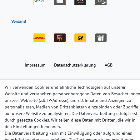
Versand
Impressum
Daten­schutz­erklärung
AGB
Barrierefreiheitserklärung
Widerrufs­recht
Kontakt
Wir verwenden Cookies und ähnliche Technologien auf unserer
Website und verarbeiten personenbezogene Daten von Besucher:inne
unserer Webseite (z.B. IP-Adresse), um z.B. Inhalte und Anzeigen zu
© Copyright 2024-2025 | Alle Rechte vorbehalten.
personalisieren, Medien von Drittanbietern einzubinden oder Zugriffe
auf unsere Website zu analysieren. Die Datenverarbeitung erfolgt erst
Widerrufs­recht
Widerrufs­formular
Impressum
durch gesetzte Cookies. Wir teilen diese Daten mit Dritten, die wir in
den Einstellungen benennen.
Die Datenverarbeitung kann mit Einwilligung oder aufgrund eines
Daten­schutz­erklärung
AGB
Kontakt
berechtigten Interesses erfolgen. Die Zustimmung kann erteilt oder