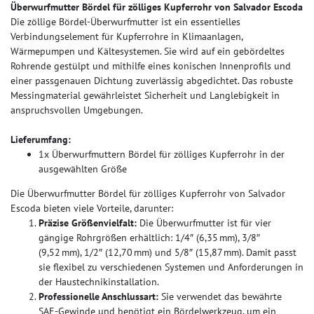
Überwurfmutter Bördel für zölliges Kupferrohr von Salvador Escoda
Die zöllige Bördel‑Überwurfmutter ist ein essentielles
Verbindungselement für Kupferrohre in Klimaanlagen,
Wärmepumpen und Kältesystemen. Sie wird auf ein gebördeltes
Rohrende gestülpt und mithilfe eines konischen Innenprofils und
einer passgenauen Dichtung zuverlässig abgedichtet. Das robuste
Messingmaterial gewährleistet Sicherheit und Langlebigkeit in
anspruchsvollen Umgebungen.
Lieferumfang:
1x Überwurfmuttern Bördel für zölliges Kupferrohr in der
ausgewählten Größe
Die Überwurfmutter Bördel für zölliges Kupferrohr von Salvador
Escoda bieten viele Vorteile, darunter:
Präzise Größenvielfalt:
Die Überwurfmutter ist für vier
gängige Rohrgrößen erhältlich: 1/4″ (6,35 mm), 3/8″
(9,52 mm), 1/2″ (12,70 mm) und 5/8″ (15,87 mm). Damit passt
sie flexibel zu verschiedenen Systemen und Anforderungen in
der Haustechnikinstallation.
Professionelle Anschlussart:
Sie verwendet das bewährte
SAE‑Gewinde und benötigt ein Bördelwerkzeug, um ein