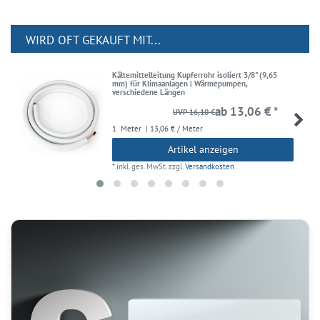
WIRD OFT GEKAUFT MIT...
Kältemittelleitung Kupferrohr isoliert 3/8" (9,65
mm) für Klimaanlagen | Wärmepumpen,
verschiedene Längen
ab 13,06 € *
UVP 16,10 €
1
Meter
| 13,06 € / Meter
Artikel anzeigen
*
inkl. ges. MwSt.
zzgl.
Versandkosten