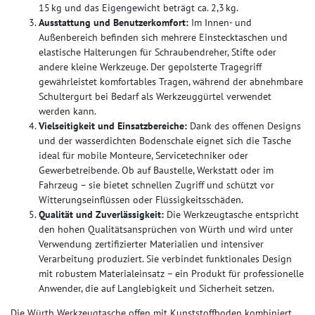
15 kg und das Eigengewicht beträgt ca. 2,3 kg.
Ausstattung und Benutzerkomfort:
Im Innen‑ und
Außenbereich befinden sich mehrere Einstecktaschen und
elastische Halterungen für Schraubendreher, Stifte oder
andere kleine Werkzeuge. Der gepolsterte Tragegriff
gewährleistet komfortables Tragen, während der abnehmbare
Schultergurt bei Bedarf als Werkzeuggürtel verwendet
werden kann.
Vielseitigkeit und Einsatzbereiche:
Dank des offenen Designs
und der wasserdichten Bodenschale eignet sich die Tasche
ideal für mobile Monteure, Servicetechniker oder
Gewerbetreibende. Ob auf Baustelle, Werkstatt oder im
Fahrzeug – sie bietet schnellen Zugriff und schützt vor
Witterungseinflüssen oder Flüssigkeitsschäden.
Qualität und Zuverlässigkeit:
Die Werkzeugtasche entspricht
den hohen Qualitätsansprüchen von Würth und wird unter
Verwendung zertifizierter Materialien und intensiver
Verarbeitung produziert. Sie verbindet funktionales Design
mit robustem Materialeinsatz – ein Produkt für professionelle
Anwender, die auf Langlebigkeit und Sicherheit setzen.
Die Würth Werkzeugtasche offen mit Kunststoffboden kombiniert