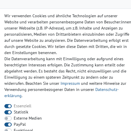
Wir verwenden Cookies und ähnliche Technologien auf unserer
Barrierefreiheitserklärung
Widerrufs­recht
Kontakt
Website und verarbeiten personenbezogene Daten von Besucher:inne
unserer Webseite (z.B. IP-Adresse), um z.B. Inhalte und Anzeigen zu
© Copyright 2024-2025 | Alle Rechte vorbehalten.
personalisieren, Medien von Drittanbietern einzubinden oder Zugriffe
auf unsere Website zu analysieren. Die Datenverarbeitung erfolgt erst
durch gesetzte Cookies. Wir teilen diese Daten mit Dritten, die wir in
Widerrufs­recht
Widerrufs­formular
Impressum
den Einstellungen benennen.
Die Datenverarbeitung kann mit Einwilligung oder aufgrund eines
berechtigten Interesses erfolgen. Die Zustimmung kann erteilt oder
Daten­schutz­erklärung
AGB
Kontakt
abgelehnt werden. Es besteht das Recht, nicht einzuwilligen und die
Einwilligung zu einem späteren Zeitpunkt zu ändern oder zu
widerrufen. Beachten Sie unser
Impressum
und weitere Hinweise zur
Verwendung personenbezogener Daten in unserer
Daten­schutz­
erklärung
.
Essenziell
Statistik
Externe Medien
PayPal
Funktional