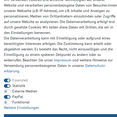
Website und verarbeiten personenbezogene Daten von Besucher:inne
unserer Webseite (z.B. IP-Adresse), um z.B. Inhalte und Anzeigen zu
Barrierefreiheitserklärung
Widerrufs­recht
Kontakt
personalisieren, Medien von Drittanbietern einzubinden oder Zugriffe
auf unsere Website zu analysieren. Die Datenverarbeitung erfolgt erst
© Copyright 2024-2025 | Alle Rechte vorbehalten.
durch gesetzte Cookies. Wir teilen diese Daten mit Dritten, die wir in
den Einstellungen benennen.
Die Datenverarbeitung kann mit Einwilligung oder aufgrund eines
Widerrufs­recht
Widerrufs­formular
Impressum
berechtigten Interesses erfolgen. Die Zustimmung kann erteilt oder
abgelehnt werden. Es besteht das Recht, nicht einzuwilligen und die
Einwilligung zu einem späteren Zeitpunkt zu ändern oder zu
Daten­schutz­erklärung
AGB
Kontakt
widerrufen. Beachten Sie unser
Impressum
und weitere Hinweise zur
Verwendung personenbezogener Daten in unserer
Daten­schutz­
erklärung
.
Essenziell
Statistik
Externe Medien
PayPal
Funktional
Weitere Einstellungen