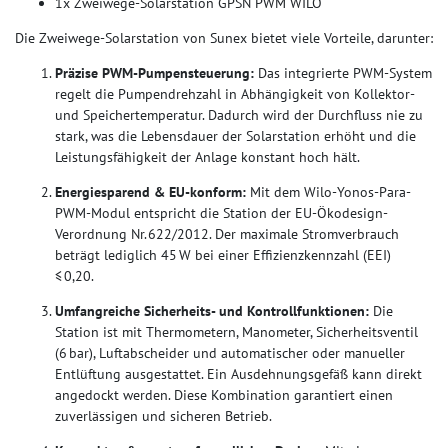
1x Zweiwege-Solarstation GPSN PWM WILO
Die Zweiwege-Solarstation von Sunex bietet viele Vorteile, darunter:
Präzise PWM-Pumpensteuerung:
Das integrierte PWM-System
regelt die Pumpendrehzahl in Abhängigkeit von Kollektor-
und Speichertemperatur. Dadurch wird der Durchfluss nie zu
stark, was die Lebensdauer der Solarstation erhöht und die
Leistungsfähigkeit der Anlage konstant hoch hält.
Energiesparend & EU-konform:
Mit dem Wilo-Yonos-Para-
PWM-Modul entspricht die Station der EU-Ökodesign-
Verordnung Nr. 622/2012. Der maximale Stromverbrauch
beträgt lediglich 45 W bei einer Effizienzkennzahl (EEI)
≤ 0,20.
Umfangreiche Sicherheits- und Kontrollfunktionen:
Die
Station ist mit Thermometern, Manometer, Sicherheitsventil
(6 bar), Luftabscheider und automatischer oder manueller
Entlüftung ausgestattet. Ein Ausdehnungsgefäß kann direkt
angedockt werden. Diese Kombination garantiert einen
zuverlässigen und sicheren Betrieb.