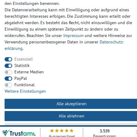
den Einstellungen benennen.
Die Datenverarbeitung kann mit Einwilligung oder aufgrund eines
© Copyright 2024-2025 | Alle Rechte vorbehalten.
berechtigten Interesses erfolgen. Die Zustimmung kann erteilt oder
abgelehnt werden. Es besteht das Recht, nicht einzuwilligen und die
Einwilligung zu einem späteren Zeitpunkt zu ändern oder zu
Widerrufs­recht
Widerrufs­formular
Impressum
widerrufen. Beachten Sie unser
Impressum
und weitere Hinweise zur
Verwendung personenbezogener Daten in unserer
Daten­schutz­
erklärung
.
Daten­schutz­erklärung
AGB
Kontakt
Essenziell
Statistik
Externe Medien
PayPal
Funktional
Weitere Einstellungen
Alle akzeptieren
Alle ablehnen
Auswahl akzeptieren