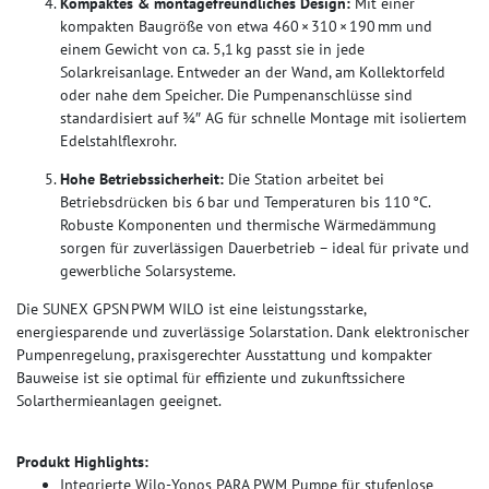
Kompaktes & montagefreundliches Design:
Mit einer
kompakten Baugröße von etwa 460 × 310 × 190 mm und
einem Gewicht von ca. 5,1 kg passt sie in jede
Solarkreisanlage. Entweder an der Wand, am Kollektorfeld
oder nahe dem Speicher. Die Pumpenanschlüsse sind
standardisiert auf ¾″ AG für schnelle Montage mit isoliertem
Edelstahlflexrohr.
Hohe Betriebssicherheit:
Die Station arbeitet bei
Betriebsdrücken bis 6 bar und Temperaturen bis 110 °C.
Robuste Komponenten und thermische Wärmedämmung
sorgen für zuverlässigen Dauerbetrieb – ideal für private und
gewerbliche Solarsysteme.
Die SUNEX GPSN PWM WILO ist eine leistungsstarke,
energiesparende und zuverlässige Solarstation. Dank elektronischer
Pumpenregelung, praxisgerechter Ausstattung und kompakter
Bauweise ist sie optimal für effiziente und zukunftssichere
Solarthermieanlagen geeignet.
Produkt Highlights:
Integrierte Wilo-Yonos PARA PWM Pumpe für stufenlose