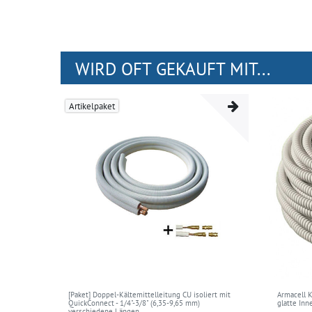
WIRD OFT GEKAUFT MIT...
Artikelpaket
[Paket] Doppel-Kältemittelleitung CU isoliert mit
Armacell 
QuickConnect - 1/4"-3/8" (6,35-9,65 mm)
glatte In
verschiedene Längen