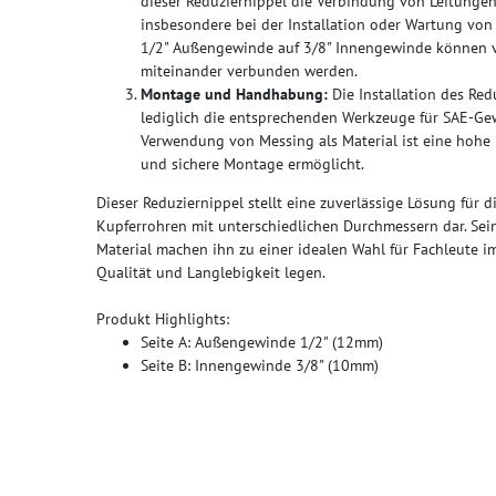
dieser Reduziernippel die Verbindung von Leitungen
insbesondere bei der Installation oder Wartung von
1/2" Außengewinde auf 3/8" Innengewinde können v
miteinander verbunden werden.
Montage und Handhabung:
Die Installation des Red
lediglich die entsprechenden Werkzeuge für SAE-Ge
Verwendung von Messing als Material ist eine hohe P
und sichere Montage ermöglicht.
Dieser Reduziernippel stellt eine zuverlässige Lösung für
Kupferrohren mit unterschiedlichen Durchmessern dar. Sei
Material machen ihn zu einer idealen Wahl für Fachleute im
Qualität und Langlebigkeit legen.
Produkt Highlights:
Seite A: Außengewinde 1/2" (12mm)
Seite B: Innengewinde 3/8" (10mm)