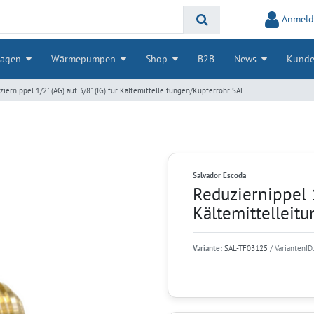
Anmeld
lagen
Wärmepumpen
Shop
B2B
News
Kunde
iernippel 1/2" (AG) auf 3/8" (IG) für Kältemittelleitungen/Kupferrohr SAE
Salvador Escoda
Reduziernippel 1
Kältemittelleit
Variante:
SAL-TF03125
/ VariantenID