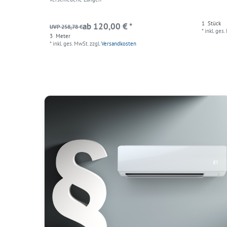
1
Stück
ab 120,00 € *
UVP 258,78 €
*
inkl. ges.
3
Meter
*
inkl. ges. MwSt.
zzgl.
Versandkosten