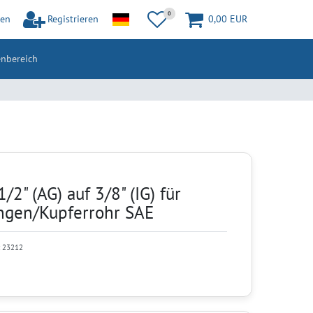
0
en
Registrieren
0,00 EUR
nbereich
/2" (AG) auf 3/8" (IG) für
ungen/Kupferrohr SAE
:
23212