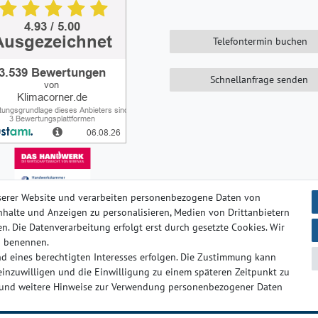
Telefontermin buchen
Schnellanfrage senden
serer Website und verarbeiten personenbezogene Daten von
 Inhalte und Anzeigen zu personalisieren, Medien von Drittanbietern
n. Die Datenverarbeitung erfolgt erst durch gesetzte Cookies. Wir
ten­schutz­erklärung
AGB
Barrierefreiheitserklärung
Widerrufs­
en benennen.
d eines berechtigten Interesses erfolgen. Die Zustimmung kann
 einzuwilligen und die Einwilligung zu einem späteren Zeitpunkt zu
© Copyright 2024-2025 | Alle Rechte vorbehalten.
und weitere Hinweise zur Verwendung personenbezogener Daten
t
Widerrufs­formular
Impressum
Daten­schutz­erklärung
AG