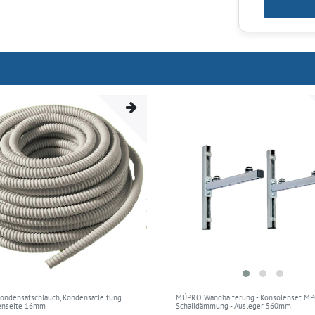
Kondensatschlauch, Kondensatleitung
MÜPRO Wandhalterung - Konsolenset MP
nenseite 16mm
Schalldämmung - Ausleger 560mm