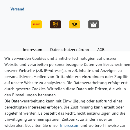
Versand
Impressum
Daten­schutz­erklärung
AGB
Wir verwenden Cookies und ähnliche Technologien auf unserer
Website und verarbeiten personenbezogene Daten von Besucher:inne
Barrierefreiheitserklärung
Widerrufs­recht
Kontakt
unserer Webseite (z.B. IP-Adresse), um z.B. Inhalte und Anzeigen zu
personalisieren, Medien von Drittanbietern einzubinden oder Zugriffe
auf unsere Website zu analysieren. Die Datenverarbeitung erfolgt erst
© Copyright 2024-2025 | Alle Rechte vorbehalten.
durch gesetzte Cookies. Wir teilen diese Daten mit Dritten, die wir in
den Einstellungen benennen.
Widerrufs­recht
Widerrufs­formular
Impressum
Die Datenverarbeitung kann mit Einwilligung oder aufgrund eines
berechtigten Interesses erfolgen. Die Zustimmung kann erteilt oder
abgelehnt werden. Es besteht das Recht, nicht einzuwilligen und die
Daten­schutz­erklärung
AGB
Kontakt
Einwilligung zu einem späteren Zeitpunkt zu ändern oder zu
widerrufen. Beachten Sie unser
Impressum
und weitere Hinweise zur