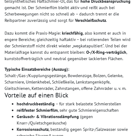
teilsynthetisches Haftschmier-Öl, das für
hohe Druckbeanspruchung
gemacht ist. Der Schmierfilm bleibt aktiv und reißt auch bei
Scherbewegungen nicht so schnell ab – dadurch trennt er die
Reibpartner zuverlässig und sorgt für
Verschleißschutz
.
Dazu kommt die Praxis-Magie:
kriechfähig
, also kommt er auch in
engere Bereiche; gleichzeitig haftaktiv – bei rotierenden Teilen wird
der Schmierstoff nicht direkt wieder „wegkatapultiert“. Und bei der
Materialfrage kannst du entspannt bleiben:
O-/X-Ring-verträglich
,
kunststoffverträglich und neutral gegenüber lackierten Flächen.
Typische Einsatzbereiche (Auszug):
Schalt-/Gas-/Kupplungsgestänge, Bowdenzüge, Bolzen, Gelenke,
Scharniere, Umlenkhebel, Schließkeile, Lenkstangenköpfe,
Gleitschienen, Kettenräder, Zahnstangen, offene Zahnräder u. v. m.
Vorteile auf einen Blick
hochdruckbeständig
– für stark belastete Schmierstellen
reißfester Schmierfilm
, sehr gute Schmiereigenschaften
Geräusch- & Vibrationsdämpfung
(gegen
Knarr-/Quietschgeräusche)
Korrosionsschutz
, beständig gegen Spritz-/Salzwasser sowie
schwache Säuren/Laugen