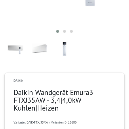
DAIKIN
Daikin Wandgerät Emura3
FTXJ35AW - 3,4|4,0kW
Kühlen|Heizen
Variante:
DAIK-FTXJ35AW
/ VariantenID:
15680