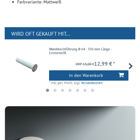
Farbvariante: Mattweiß
WIRD OFT GEKAUFT MIT...
Wanddurchführung Ø 64 - 350 mm Länge -
Cremeweiß
12,99 € *
UVP 13,00 €
In den Warenkorb
*
inkl. ges. MwSt.
zzgl.
Versandkosten