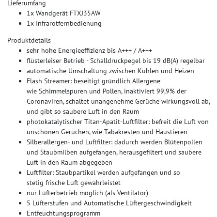
Lieferumfang
1x Wandgerät FTXJ35AW
1x Infrarotfernbedienung
Produktdetails
sehr hohe Energieeffizienz bis A+++ / A+++
flüsterleiser Betrieb - Schalldruckpegel bis 19 dB(A) regelbar
automatische Umschaltung zwischen Kühlen und Heizen
Flash Streamer: beseitigt gründlich Allergene
wie Schimmelspuren und Pollen, inaktiviert 99,9% der
Coronaviren, schaltet unangenehme Gerüche wirkungsvoll ab,
und gibt so saubere Luft in den Raum
photokatalytischer Titan-Apatit-Luftfilter: befreit die Luft von
unschönen Gerüchen, wie Tabakresten und Haustieren
Silberallergen- und Luftfilter: dadurch werden Blütenpollen
und Staubmilben aufgefangen, herausgefiltert und saubere
Luft in den Raum abgegeben
Luftfilter: Staubpartikel werden aufgefangen und so
stetig frische Luft gewährleistet
nur Lüfterbetrieb möglich (als Ventilator)
5 Lüfterstufen und Automatische Lüftergeschwindigkeit
Entfeuchtungsprogramm