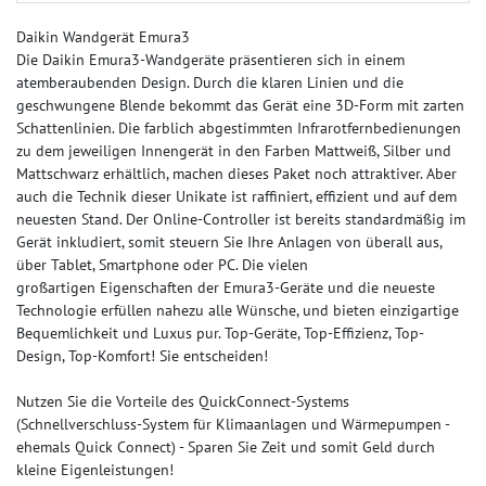
Daikin Wandgerät Emura3
Die Daikin Emura3-Wandgeräte präsentieren sich in einem
atemberaubenden Design. Durch die klaren Linien und die
geschwungene Blende bekommt das Gerät eine 3D-Form mit zarten
Schattenlinien. Die farblich abgestimmten Infrarotfernbedienungen
zu dem jeweiligen Innengerät in den Farben Mattweiß, Silber und
Mattschwarz erhältlich, machen dieses Paket noch attraktiver. Aber
auch die Technik dieser Unikate ist raffiniert, effizient und auf dem
neuesten Stand. Der Online-Controller ist bereits standardmäßig im
Gerät inkludiert, somit steuern Sie Ihre Anlagen von überall aus,
über Tablet, Smartphone oder PC. Die vielen
großartigen Eigenschaften der Emura3-Geräte und die neueste
Technologie erfüllen nahezu alle Wünsche, und bieten einzigartige
Bequemlichkeit und Luxus pur. Top-Geräte, Top-Effizienz, Top-
Design, Top-Komfort! Sie entscheiden!
Nutzen Sie die Vorteile des QuickConnect-Systems
(Schnellverschluss-System für Klimaanlagen und Wärmepumpen -
ehemals Quick Connect) - Sparen Sie Zeit und somit Geld durch
kleine Eigenleistungen!