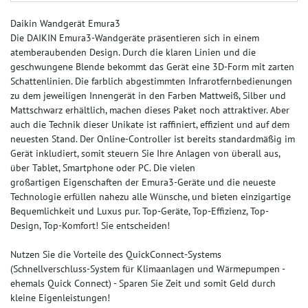
Daikin Wandgerät Emura3
Die DAIKIN Emura3-Wandgeräte präsentieren sich in einem
atemberaubenden Design. Durch die klaren Linien und die
geschwungene Blende bekommt das Gerät eine 3D-Form mit zarten
Schattenlinien. Die farblich abgestimmten Infrarotfernbedienungen
zu dem jeweiligen Innengerät in den Farben Mattweiß, Silber und
Mattschwarz erhältlich, machen dieses Paket noch attraktiver. Aber
auch die Technik dieser Unikate ist raffiniert, effizient und auf dem
neuesten Stand. Der Online-Controller ist bereits standardmäßig im
Gerät inkludiert, somit steuern Sie Ihre Anlagen von überall aus,
über Tablet, Smartphone oder PC. Die vielen
großartigen Eigenschaften der Emura3-Geräte und die neueste
Technologie erfüllen nahezu alle Wünsche, und bieten einzigartige
Bequemlichkeit und Luxus pur. Top-Geräte, Top-Effizienz, Top-
Design, Top-Komfort! Sie entscheiden!
Nutzen Sie die Vorteile des QuickConnect-Systems
(Schnellverschluss-System für Klimaanlagen und Wärmepumpen -
ehemals Quick Connect) - Sparen Sie Zeit und somit Geld durch
kleine Eigenleistungen!