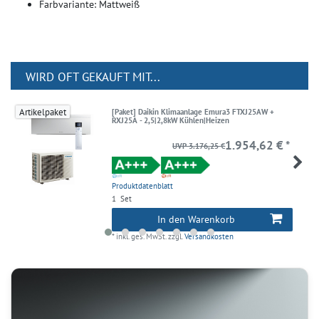
Farbvariante: Mattweiß
WIRD OFT GEKAUFT MIT...
Artikelpaket
[Paket] Daikin Klimaanlage Emura3 FTXJ25AW +
RXJ25A - 2,5|2,8kW Kühlen|Heizen
1.954,62 € *
UVP 3.176,25 €
Produktdatenblatt
1
Set
In den Warenkorb
*
inkl. ges. MwSt.
zzgl.
Versandkosten