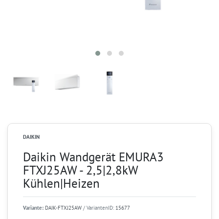
DAIKIN
Daikin Wandgerät EMURA3
FTXJ25AW - 2,5|2,8kW
Kühlen|Heizen
Variante:
DAIK-FTXJ25AW
/ VariantenID:
15677