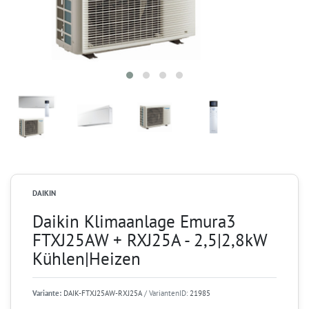
DAIKIN
Daikin Klimaanlage Emura3
FTXJ25AW + RXJ25A - 2,5|2,8kW
Kühlen|Heizen
Variante:
DAIK-FTXJ25AW-RXJ25A
/ VariantenID:
21985