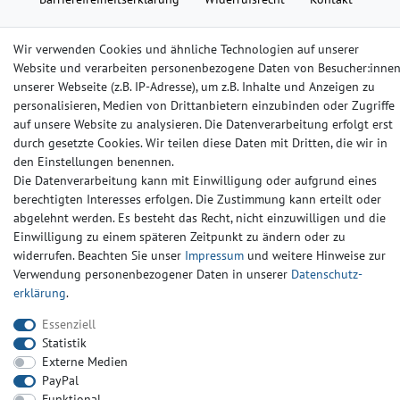
Wir verwenden Cookies und ähnliche Technologien auf unserer
© Copyright 2024-2025 | Alle Rechte vorbehalten.
Website und verarbeiten personenbezogene Daten von Besucher:inne
unserer Webseite (z.B. IP-Adresse), um z.B. Inhalte und Anzeigen zu
Widerrufs­recht
Widerrufs­formular
Impressum
personalisieren, Medien von Drittanbietern einzubinden oder Zugriffe
auf unsere Website zu analysieren. Die Datenverarbeitung erfolgt erst
durch gesetzte Cookies. Wir teilen diese Daten mit Dritten, die wir in
Daten­schutz­erklärung
AGB
Kontakt
den Einstellungen benennen.
Die Datenverarbeitung kann mit Einwilligung oder aufgrund eines
berechtigten Interesses erfolgen. Die Zustimmung kann erteilt oder
abgelehnt werden. Es besteht das Recht, nicht einzuwilligen und die
Einwilligung zu einem späteren Zeitpunkt zu ändern oder zu
widerrufen. Beachten Sie unser
Impressum
und weitere Hinweise zur
Verwendung personenbezogener Daten in unserer
Daten­schutz­
erklärung
.
Essenziell
Statistik
Externe Medien
PayPal
Funktional