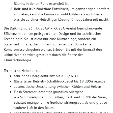
Räume, in denen Ruhe essentiell ist.
Heiz- und Kühlfunktion:
Entwickelt, um ganzjährigen Komfort
zu bieten, kann die Emura3 sowohl kühlen als auch heizen,
was sie zu einer vielseitigen Lösung für jede Jahreszeit macht.
Die Daikin Emura3 FTXJ25AW + RXJ25A vereint beeindruckende
Effizienz mit einem preisgekrönten Design und fortschrittlicher
Technologie. Sie ist nicht nur eine Klimaanlage, sondern ein
Statement für alle, die in ihrem Zuhause oder Büro keine
Kompromisse eingehen wollen. Erleben Sie mit der Emura3 den
ultimativen Komfort, gesteuert durch die Spitze der
Klimatechnologie.
Technische Höhepunkte:
sehr hohe Energieeffizienz bis A+++/ A+++
flüsterleiser Betrieb - Schalldruckpegel bis 19 dB(A) regelbar
automatische Umschaltung zwischen Kühlen und Heizen
Flash Streamer: beseitigt gründlich Allergene
wie Schimmelspuren und Pollen, inaktiviert 99,9% der Viren,
schaltet unangenehme Gerüche wirkungsvoll ab und gibt so
saubere Luft in den Raum
photokatalytischer Titan-Apatit-Luftfilter: befreit die Luft von