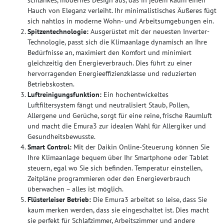
Hauch von Eleganz verleiht. Ihr minimalistisches Äußeres fügt
sich nahtlos in moderne Wohn- und Arbeitsumgebungen ein.
Spitzentechnologie:
Ausgerüstet mit der neuesten Inverter-
Technologie, passt sich die Klimaanlage dynamisch an Ihre
Bedürfnisse an, maximiert den Komfort und minimiert
gleichzeitig den Energieverbrauch. Dies führt zu einer
hervorragenden Energieeffizienzklasse und reduzierten
Betriebskosten.
Luftreinigungsfunktion:
Ein hochentwickeltes
Luftfiltersystem fängt und neutralisiert Staub, Pollen,
Allergene und Gerüche, sorgt für eine reine, frische Raumluft
und macht die Emura3 zur idealen Wahl für Allergiker und
Gesundheitsbewusste.
Smart Control:
Mit der Daikin Online-Steuerung können Sie
Ihre Klimaanlage bequem über Ihr Smartphone oder Tablet
steuern, egal wo Sie sich befinden. Temperatur einstellen,
Zeitpläne programmieren oder den Energieverbrauch
überwachen – alles ist möglich.
Flüsterleiser Betrieb:
Die Emura3 arbeitet so leise, dass Sie
kaum merken werden, dass sie eingeschaltet ist. Dies macht
sie perfekt für Schlafzimmer, Arbeitszimmer und andere