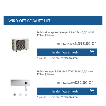
WIRD OFT GEKAUFT MIT...
Daikin Monosplit-Außengerät RXJ25A - 2,5|2,8 kW
Kühlen|Heizen
1.398,00 € *
UVP 1.947,00 €
In den Warenkorb
*
inkl. ges. MwSt.
zzgl.
Versandkosten
Daikin Wandgerät EMURA3 FTXJ25AW - 2,5|2,8kW
Kühlen|Heizen
882,00 € *
UVP 1.229,00 €
In den Warenkorb
*
inkl. ges. MwSt.
zzgl.
Versandkosten