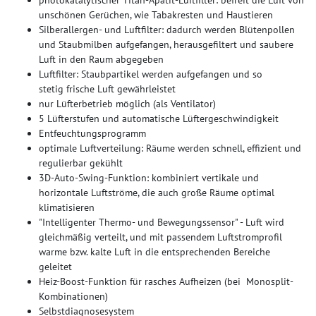
unschönen Gerüchen, wie Tabakresten und Haustieren
Silberallergen- und Luftfilter: dadurch werden Blütenpollen
und Staubmilben aufgefangen, herausgefiltert und saubere
Luft in den Raum abgegeben
Luftfilter: Staubpartikel werden aufgefangen und so
stetig frische Luft gewährleistet
nur Lüfterbetrieb möglich (als Ventilator)
5 Lüfterstufen und automatische Lüftergeschwindigkeit
Entfeuchtungsprogramm
optimale Luftverteilung: Räume werden schnell, effizient und
regulierbar gekühlt
3D-Auto-Swing-Funktion: kombiniert vertikale und
horizontale Luftströme, die auch große Räume optimal
klimatisieren
"Intelligenter Thermo- und Bewegungssensor" - Luft wird
gleichmäßig verteilt, und mit passendem Luftstromprofil
warme bzw. kalte Luft in die entsprechenden Bereiche
geleitet
Heiz-Boost-Funktion für rasches Aufheizen (bei Monosplit-
Kombinationen)
Selbstdiagnosesystem