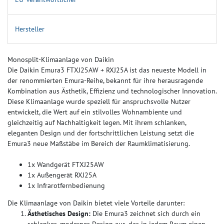
Hersteller
Monosplit-Klimaanlage von Daikin
Die Daikin Emura3 FTXJ25AW + RXJ25A ist das neueste Modell in
der renommierten Emura-Reihe, bekannt für ihre herausragende
Kombination aus Ästhetik, Effizienz und technologischer Innovation.
Diese Klimaanlage wurde speziell für anspruchsvolle Nutzer
entwickelt, die Wert auf ein stilvolles Wohnambiente und
gleichzeitig auf Nachhaltigkeit legen. Mit ihrem schlanken,
eleganten Design und der fortschrittlichen Leistung setzt die
Emura3 neue Maßstäbe im Bereich der Raumklimatisierung.
1x Wandgerät FTXJ25AW
1x Außengerät RXJ25A
1x Infrarotfernbedienung
Die Klimaanlage von Daikin bietet viele Vorteile darunter:
Ästhetisches Design:
Die Emura3 zeichnet sich durch ein
schlankes, modernes Design aus, das in jedem Raum einen