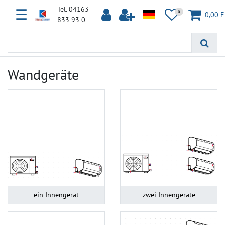
Tel. 04163
☰
0
0,00 
833 93 0
Wandgeräte
ein Innengerät
zwei Innengeräte