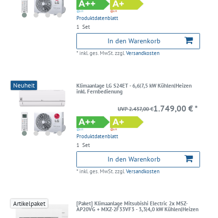
Produktdatenblatt
1
Set
In den Warenkorb
*
inkl. ges. MwSt.
zzgl.
Versandkosten
Neuheit
Klimaanlage LG S24ET - 6,6|7,5 kW Kühlen|Heizen
inkl. Fernbedienung
1.749,00 € *
UVP 2.437,00 €
Produktdatenblatt
1
Set
In den Warenkorb
*
inkl. ges. MwSt.
zzgl.
Versandkosten
Artikelpaket
[Paket] Klimaanlage Mitsubishi Electric 2x MSZ-
AP20VG + MXZ-2F33VF3 - 3,3|4,0 kW Kühlen|Heizen