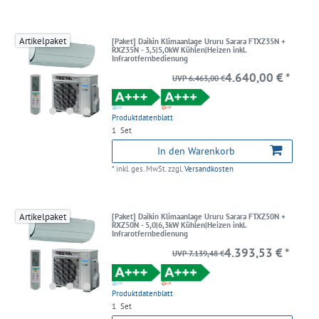
Artikelpaket
[Paket] Daikin Klimaanlage Ururu Sarara FTXZ35N +
RXZ35N - 3,5|5,0kW Kühlen|Heizen inkl.
Infrarotfernbedienung
4.640,00 € *
UVP 6.463,00 €
Produktdatenblatt
1
Set
In den Warenkorb
*
inkl. ges. MwSt.
zzgl.
Versandkosten
Artikelpaket
[Paket] Daikin Klimaanlage Ururu Sarara FTXZ50N +
RXZ50N - 5,0|6,3kW Kühlen|Heizen inkl.
Infrarotfernbedienung
4.393,53 € *
UVP 7.139,48 €
Produktdatenblatt
1
Set