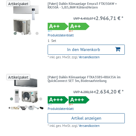
Artikelpaket
[Paket] Daikin Klimaanlage Emura3 FTXJ50AW +
RXJ50A - 5,0|5,8kW Kühlen|Heizen
2.966,71 € *
UVP 4.450,07 €
Produktdatenblatt
1
Set
In den Warenkorb
*
inkl. ges. MwSt.
zzgl.
Versandkosten
Artikelpaket
[Paket] Daikin Klimaanlage FTXA35BS+RXA35A im
QuickConnect SET 3m, Bodenaufstellung
2.634,20 € *
UVP 4.280,58 €
Produktdatenblatt
Artikel anzeigen
*
inkl. ges. MwSt.
zzgl.
Versandkosten