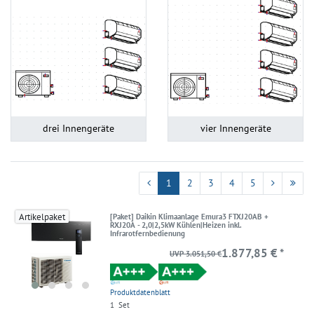
drei Innengeräte
vier Innengeräte
1
2
3
4
5
Artikelpaket
[Paket] Daikin Klimaanlage Emura3 FTXJ20AB +
RXJ20A - 2,0|2,5kW Kühlen|Heizen inkl.
Infrarotfernbedienung
1.877,85 € *
UVP 3.051,50 €
Produktdatenblatt
1
Set