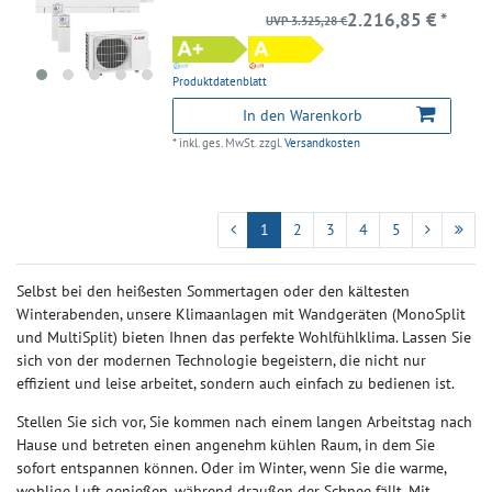
2.216,85 € *
UVP 3.325,28 €
Produktdatenblatt
In den Warenkorb
*
inkl. ges. MwSt.
zzgl.
Versandkosten
1
2
3
4
5
Selbst bei den heißesten Sommertagen oder den kältesten
Winterabenden, unsere Klimaanlagen mit Wandgeräten (MonoSplit
und MultiSplit) bieten Ihnen das perfekte Wohlfühlklima. Lassen Sie
sich von der modernen Technologie begeistern, die nicht nur
effizient und leise arbeitet, sondern auch einfach zu bedienen ist.
Stellen Sie sich vor, Sie kommen nach einem langen Arbeitstag nach
Hause und betreten einen angenehm kühlen Raum, in dem Sie
sofort entspannen können. Oder im Winter, wenn Sie die warme,
wohlige Luft genießen, während draußen der Schnee fällt. Mit