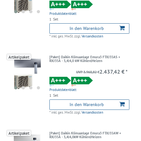
Produktdatenblatt
1
Set
In den Warenkorb
*
inkl. ges. MwSt.
zzgl.
Versandkosten
Artikelpaket
[Paket] Daikin Klimaanlage Emura3 FTXJ35AS +
RXJ35A - 3,4|4,0 kW Kühlen|Heizen
2.437,42 € *
UVP 3.960,82 €
Produktdatenblatt
1
Set
In den Warenkorb
*
inkl. ges. MwSt.
zzgl.
Versandkosten
Artikelpaket
[Paket] Daikin Klimaanlage Emura3 FTXJ35AW +
RXJ35A - 3,4|4,0kW Kühlen|Heizen