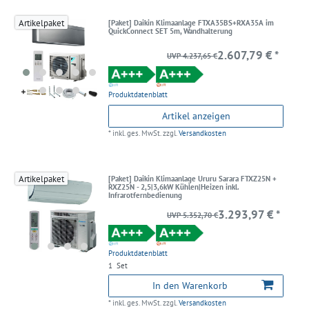
Artikelpaket
[Paket] Daikin Klimaanlage FTXA35BS+RXA35A im
QuickConnect SET 5m, Wandhalterung
2.607,79 € *
UVP 4.237,65 €
Produktdatenblatt
Artikel anzeigen
*
inkl. ges. MwSt.
zzgl.
Versandkosten
Artikelpaket
[Paket] Daikin Klimaanlage Ururu Sarara FTXZ25N +
RXZ25N - 2,5|3,6kW Kühlen|Heizen inkl.
Infrarotfernbedienung
3.293,97 € *
UVP 5.352,70 €
Produktdatenblatt
1
Set
In den Warenkorb
*
inkl. ges. MwSt.
zzgl.
Versandkosten