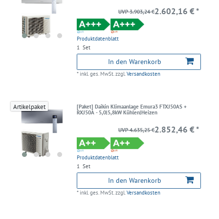
2.602,16 € *
UVP 3.903,24 €
Produktdatenblatt
1
Set
In den Warenkorb
*
inkl. ges. MwSt.
zzgl.
Versandkosten
Artikelpaket
[Paket] Daikin Klimaanlage Emura3 FTXJ50AS +
RXJ50A - 5,0|5,8kW Kühlen|Heizen
2.852,46 € *
UVP 4.635,25 €
Produktdatenblatt
1
Set
In den Warenkorb
*
inkl. ges. MwSt.
zzgl.
Versandkosten