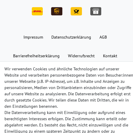
Impressum
Daten­schutz­erklärung
AGB
Barrierefreiheitserklärung
Widerrufs­recht
Kontakt
Wir verwenden Cookies und ähnliche Technologien auf unserer
© Copyright 2024-2025 | Alle Rechte vorbehalten.
Website und verarbeiten personenbezogene Daten von Besucher:inne
unserer Webseite (z.B. IP-Adresse), um z.B. Inhalte und Anzeigen zu
personalisieren, Medien von Drittanbietern einzubinden oder Zugriffe
Widerrufs­recht
Widerrufs­formular
Impressum
auf unsere Website zu analysieren. Die Datenverarbeitung erfolgt erst
durch gesetzte Cookies. Wir teilen diese Daten mit Dritten, die wir in
den Einstellungen benennen.
Daten­schutz­erklärung
AGB
Kontakt
Die Datenverarbeitung kann mit Einwilligung oder aufgrund eines
berechtigten Interesses erfolgen. Die Zustimmung kann erteilt oder
abgelehnt werden. Es besteht das Recht, nicht einzuwilligen und die
Einwilligung zu einem späteren Zeitpunkt zu ändern oder zu