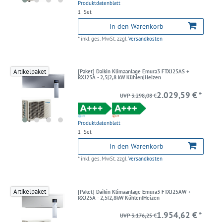
Produktdatenblatt
1
Set
In den Warenkorb
*
inkl. ges. MwSt.
zzgl.
Versandkosten
Artikelpaket
[Paket] Daikin Klimaanlage Emura3 FTXJ25AS +
RXJ25A - 2,5|2,8 kW Kühlen|Heizen
2.029,59 € *
UVP 3.298,08 €
Produktdatenblatt
1
Set
In den Warenkorb
*
inkl. ges. MwSt.
zzgl.
Versandkosten
Artikelpaket
[Paket] Daikin Klimaanlage Emura3 FTXJ25AW +
RXJ25A - 2,5|2,8kW Kühlen|Heizen
1.954,62 € *
UVP 3.176,25 €