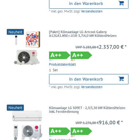
In den Warenkorb
*
inkl. ges. MwSt.
zzgl.
Versandkosten
Neuheit
[Paket] Klimaanlage LG Artcool Gallery
A12GA1.NSE+.U18-3,7|4,0 kW Kühlen|Heizen
2.357,00 € *
UVP 3.283,00 €
Produktdatenblatt
1
Set
In den Warenkorb
*
inkl. ges. MwSt.
zzgl.
Versandkosten
Neuheit
Klimaanlage LG S09ET - 2,5|3,30 kW Kühlen|Heizen
inkl. Fernbedienung
916,00 € *
UVP 1.276,00 €