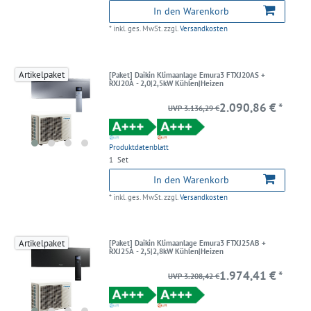
In den Warenkorb
*
inkl. ges. MwSt.
zzgl.
Versandkosten
Artikelpaket
[Paket] Daikin Klimaanlage Emura3 FTXJ20AS +
RXJ20A - 2,0|2,5kW Kühlen|Heizen
2.090,86 € *
UVP 3.136,29 €
Produktdatenblatt
1
Set
In den Warenkorb
*
inkl. ges. MwSt.
zzgl.
Versandkosten
Artikelpaket
[Paket] Daikin Klimaanlage Emura3 FTXJ25AB +
RXJ25A - 2,5|2,8kW Kühlen|Heizen
1.974,41 € *
UVP 3.208,42 €