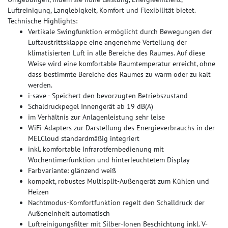
Luftreinigung, Langlebigkeit, Komfort und Flexibilität bietet.
Technische Highlights:
Vertikale Swingfunktion ermöglicht durch Bewegungen der
Luftaustrittsklappe eine angenehme Verteilung der
klimatisierten Luft in alle Bereiche des Raumes. Auf diese
Weise wird eine komfortable Raumtemperatur erreicht, ohne
dass bestimmte Bereiche des Raumes zu warm oder zu kalt
werden.
i-save - Speichert den bevorzugten Betriebszustand
Schaldruckpegel Innengerät ab 19 dB(A)
im Verhältnis zur Anlagenleistung sehr leise
WiFi-Adapters zur Darstellung des Energieverbrauchs in der
MELCloud standardmäßig integriert
inkl. komfortable Infrarotfernbedienung mit
Wochentimerfunktion und hinterleuchtetem Display
Farbvariante: glänzend weiß
kompakt, robustes Multisplit-Außengerät zum Kühlen und
Heizen
Nachtmodus-Komfortfunktion regelt den Schalldruck der
Außeneinheit automatisch
Luftreinigungsfilter mit Silber-Ionen Beschichtung inkl. V-