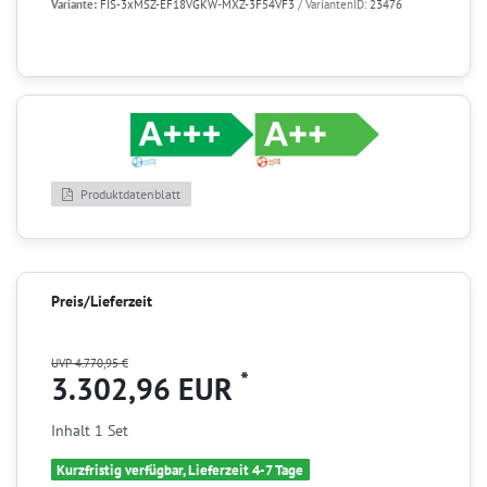
Variante:
FIS-3xMSZ-EF18VGKW-MXZ-3F54VF3
/ VariantenID:
23476
Produktdatenblatt
Preis/Lieferzeit
UVP 4.770,95 €
*
3.302,96 EUR
Inhalt
1
Set
Kurzfristig verfügbar, Lieferzeit 4-7 Tage