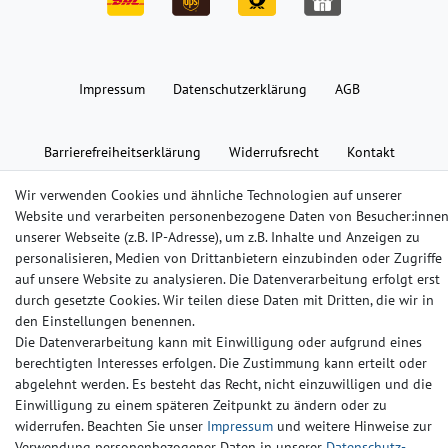
Impressum
Daten­schutz­erklärung
AGB
Barrierefreiheitserklärung
Widerrufs­recht
Kontakt
Wir verwenden Cookies und ähnliche Technologien auf unserer
© Copyright 2024-2025 | Alle Rechte vorbehalten.
Website und verarbeiten personenbezogene Daten von Besucher:inne
unserer Webseite (z.B. IP-Adresse), um z.B. Inhalte und Anzeigen zu
personalisieren, Medien von Drittanbietern einzubinden oder Zugriffe
Widerrufs­recht
Widerrufs­formular
Impressum
auf unsere Website zu analysieren. Die Datenverarbeitung erfolgt erst
durch gesetzte Cookies. Wir teilen diese Daten mit Dritten, die wir in
den Einstellungen benennen.
Daten­schutz­erklärung
AGB
Kontakt
Die Datenverarbeitung kann mit Einwilligung oder aufgrund eines
berechtigten Interesses erfolgen. Die Zustimmung kann erteilt oder
abgelehnt werden. Es besteht das Recht, nicht einzuwilligen und die
Einwilligung zu einem späteren Zeitpunkt zu ändern oder zu
widerrufen. Beachten Sie unser
Impressum
und weitere Hinweise zur
Verwendung personenbezogener Daten in unserer
Daten­schutz­