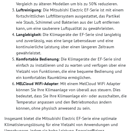
Vergleich zu älteren Modellen um bis zu 50% reduzieren.
Luftreinigung
: Die Mitsubishi Electric EF-Serie ist mit einem
fortschrittlichen Luftfiltersystem ausgestattet, das Partikel
wie Staub, Schimmel und Bakterien aus der Luft entfernen
kann, um eine sauberere Luftqualität zu gewährleisten.
Langlebigkeit
: Die Klimageräte der EF-Serie sind langlebig
und zuverlässig, was eine lange Lebensdauer und eine
kontinuierliche Leistung über einen längeren Zeitraum
gewährleistet.
Komfortable Bedienung
: Die Klimageräte der EF-Serie sind
einfach zu installieren und zu warten und verfügen über eine
Vielzahl von Funktionen, die eine bequeme Bedienung und
ein komfortables Raumklima ermöglichen.
MELCloud WiFi-Adapter
: Mit einem MelCloud WiFi Adapter
können Sie Ihre Klimaanlage von überall aus steuern. Dies
bedeutet, dass Sie Ihre Klimaanlage ein- oder ausschalten, die
Temperatur anpassen und den Betriebsmodus ändern
können, ohne physisch anwesend zu sein.
Insgesamt bietet die Mitsubishi Electric EF-Serie eine optimale
Klimatisierungslösung für eine Vielzahl von Anwendungen und
Umgebungen, indem sie hohe Leistung, Energieeffizienz,