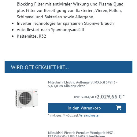
Blocking Filter mit antiviraler Wirkung und Plasma-Quad-
plus Filter zur Beseitigung von Bakterien, Vieren, Pollen,
Schimmel und Bakterien sowie Allergene.
Inverter Technologie für sparsamen Stromverbrauch
Auto Restart nach Spannungsausfall
Kältemittel R32
WIRD OFT GEKAUFT MIT...
Mitsubishi Electric Außengerät MXZ-3F54VF3 -
5,4|7,0 kW Kühlen|Heizen
2.029,66 € *
UVP 3.044,50 €
In den Warenkorb
*
inkl. ges. MwSt.
zzgl.
Versandkosten
Mitsubishi Electric Premium Wandgerät MSZ-
EF18VGKW - 1,8|3,3 kW Kühlen|Heizen