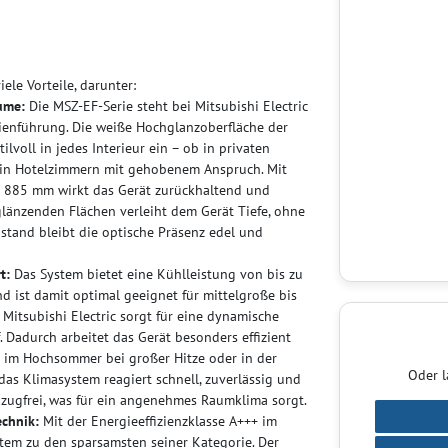
ele Vorteile, darunter:
ume:
Die MSZ-EF-Serie steht bei Mitsubishi Electric
inienführung. Die weiße Hochglanzoberfläche der
voll in jedes Interieur ein – ob in privaten
 in Hotelzimmern mit gehobenem Anspruch. Mit
n 885 mm wirkt das Gerät zurückhaltend und
länzenden Flächen verleiht dem Gerät Tiefe, ohne
ustand bleibt die optische Präsenz edel und
t:
Das System bietet eine Kühlleistung von bis zu
d ist damit optimal geeignet für mittelgroße bis
Mitsubishi Electric sorgt für eine dynamische
 Dadurch arbeitet das Gerät besonders effizient
 im Hochsommer bei großer Hitze oder in der
Oder l
s Klimasystem reagiert schnell, zuverlässig und
d zugfrei, was für ein angenehmes Raumklima sorgt.
echnik:
Mit der Energieeffizienzklasse A+++ im
stem zu den sparsamsten seiner Kategorie. Der