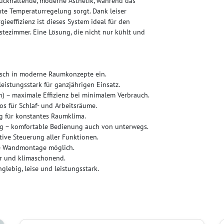
rückhaltende, moderne Ästhetik, während das
ente Temperaturregelung sorgt. Dank leiser
eeffizienz ist dieses System ideal für den
tezimmer. Eine Lösung, die nicht nur kühlt und
isch in moderne Raumkonzepte ein.
leistungsstark für ganzjährigen Einsatz.
n) – maximale Effizienz bei minimalem Verbrauch.
os für Schlaf- und Arbeitsräume.
g für konstantes Raumklima.
ng – komfortable Bedienung auch von unterwegs.
tive Steuerung aller Funktionen.
e Wandmontage möglich.
er und klimaschonend.
glebig, leise und leistungsstark.