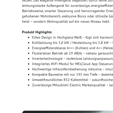
setzen. Das elegante Innengerät begeistert durch seine zu
leistungsstarke Außengerät für zuverlässige, energieeffizi
Betriebsweise, smarter Steuerung und hervorragender Energi
gehobenen Wohnbereich, exklusive Büros oder stilvolle Gäs
heizt – sondern Wohnqualität auf ein neues Niveau hebt.
Produkt Highlights:
Edles Design in Hochglanz-Weiß – fügt sich harmon
Kühlleistung bis 5,0 kW / Heizleistung bis 5,8 kW – 
Energieeffizienzklasse A+++ (Kühlen) und A++ (Heize
Flüsterleiser Betrieb ab 19 dB(A) – nahezu geräuschl
Invertertechnologie – stufenlose Leistungsanpassun
Integriertes WiFi-Modul für MELCloud App-Steueru
Hochwertige Infrarotfernbedienung inklusive – intui
Kompakte Bauweise mit nur 195 mm Tiefe – dezent
Umweltfreundliches R32-Kältemittel – zukunftssich
Zuverlässige Mitsubishi Electric Markenqualität – lan