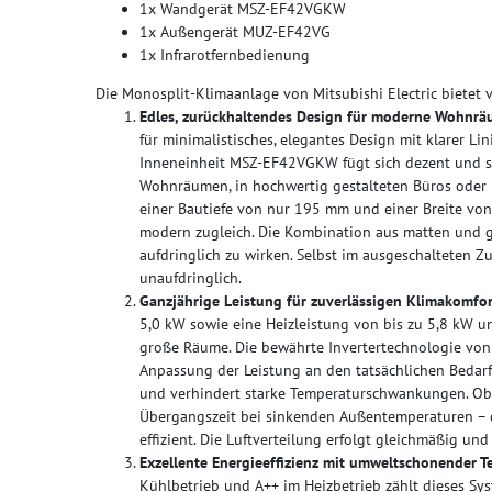
1x Wandgerät MSZ-EF42VGKW
1x Außengerät MUZ-EF42VG
1x Infrarotfernbedienung
Die Monosplit-Klimaanlage von Mitsubishi Electric bietet vi
Edles, zurückhaltendes Design für moderne Wohnrä
für minimalistisches, elegantes Design mit klarer L
Inneneinheit MSZ-EF42VGKW fügt sich dezent und stil
Wohnräumen, in hochwertig gestalteten Büros oder
einer Bautiefe von nur 195 mm und einer Breite vo
modern zugleich. Die Kombination aus matten und g
aufdringlich zu wirken. Selbst im ausgeschalteten Z
unaufdringlich.
Ganzjährige Leistung für zuverlässigen Klimakomfor
5,0 kW sowie eine Heizleistung von bis zu 5,8 kW un
große Räume. Die bewährte Invertertechnologie von 
Anpassung der Leistung an den tatsächlichen Bedarf.
und verhindert starke Temperaturschwankungen. Ob
Übergangszeit bei sinkenden Außentemperaturen – da
effizient. Die Luftverteilung erfolgt gleichmäßig un
Exzellente Energieeffizienz mit umweltschonender T
Kühlbetrieb und A++ im Heizbetrieb zählt dieses Sy