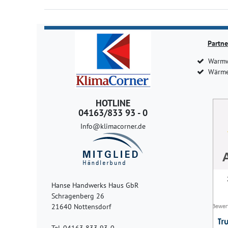
Partne
Warmw
Wärme
HOTLINE
04163/833 93 - 0
Info@klimacorner.de
Hanse Handwerks Haus GbR
Schragenberg 26
21640 Nottensdorf
Tel. 04163 833 93-0