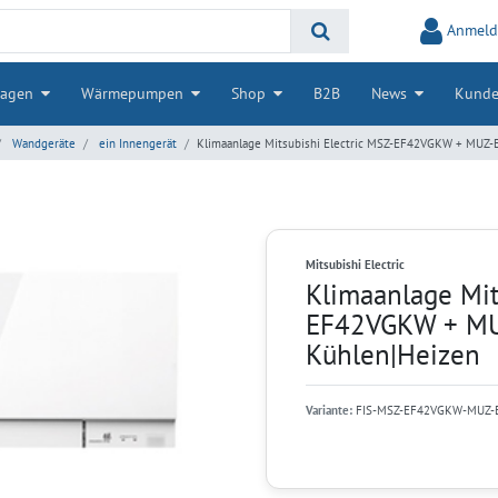
Anmeld
lagen
Wärmepumpen
Shop
B2B
News
Kunde
Wandgeräte
ein Innengerät
Klimaanlage Mitsubishi Electric MSZ-EF42VGKW + MUZ-E
Mitsubishi Electric
Klimaanlage Mit
EF42VGKW + MUZ
Kühlen|Heizen
Variante:
FIS-MSZ-EF42VGKW-MUZ-