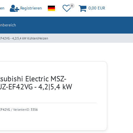
0
en
Registrieren
0,00 EUR
nbereich
F42VG - 4,2|5,4 kW Kühlen|Heizen
subishi Electric MSZ-
-EF42VG - 4,2|5,4 kW
EF42VG
/ VariantenID:
3356