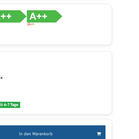
*
R
it 4-7 Tage
In den Warenkorb