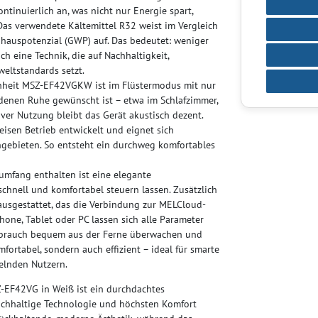
ntinuierlich an, was nicht nur Energie spart,
as verwendete Kältemittel R32 weist im Vergleich
ibhauspotenzial (GWP) auf. Das bedeutet: weniger
ch eine Technik, die auf Nachhaltigkeit,
eltstandards setzt.
nheit MSZ-EF42VGKW ist im Flüstermodus mit nur
 denen Ruhe gewünscht ist – etwa im Schlafzimmer,
iver Nutzung bleibt das Gerät akustisch dezent.
isen Betrieb entwickelt und eignet sich
gebieten. So entsteht ein durchweg komfortables
umfang enthalten ist eine elegante
schnell und komfortabel steuern lassen. Zusätzlich
ausgestattet, das die Verbindung zur MELCloud-
hone, Tablet oder PC lassen sich alle Parameter
erbrauch bequem aus der Ferne überwachen und
fortabel, sondern auch effizient – ideal für smarte
elnden Nutzern.
-EF42VG in Weiß ist ein durchdachtes
nachhaltige Technologie und höchsten Komfort