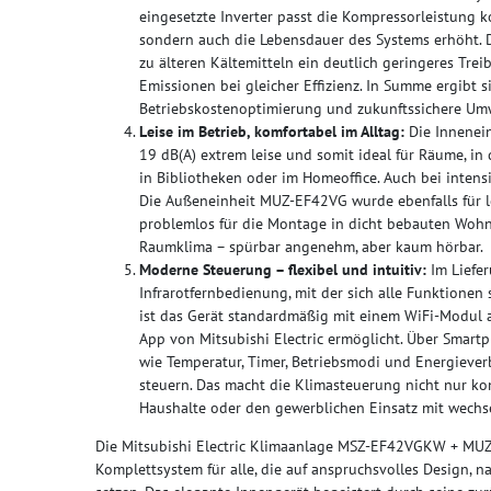
eingesetzte Inverter passt die Kompressorleistung ko
sondern auch die Lebensdauer des Systems erhöht. D
zu älteren Kältemitteln ein deutlich geringeres Tre
Emissionen bei gleicher Effizienz. In Summe ergibt si
Betriebskostenoptimierung und zukunftssichere Umw
Leise im Betrieb, komfortabel im Alltag:
Die Innenei
19 dB(A) extrem leise und somit ideal für Räume, in
in Bibliotheken oder im Homeoffice. Auch bei intens
Die Außeneinheit MUZ-EF42VG wurde ebenfalls für le
problemlos für die Montage in dicht bebauten Wohn
Raumklima – spürbar angenehm, aber kaum hörbar.
Moderne Steuerung – flexibel und intuitiv:
Im Liefer
Infrarotfernbedienung, mit der sich alle Funktionen 
ist das Gerät standardmäßig mit einem WiFi-Modul 
App von Mitsubishi Electric ermöglicht. Über Smartp
wie Temperatur, Timer, Betriebsmodi und Energiev
steuern. Das macht die Klimasteuerung nicht nur kom
Haushalte oder den gewerblichen Einsatz mit wechs
Die Mitsubishi Electric Klimaanlage MSZ-EF42VGKW + MUZ
Komplettsystem für alle, die auf anspruchsvolles Design, 