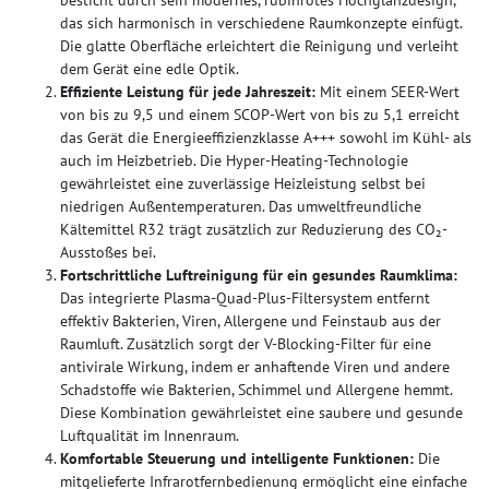
das sich harmonisch in verschiedene Raumkonzepte einfügt.
Die glatte Oberfläche erleichtert die Reinigung und verleiht
dem Gerät eine edle Optik.
Effiziente Leistung für jede Jahreszeit:
Mit einem SEER-Wert
von bis zu 9,5 und einem SCOP-Wert von bis zu 5,1 erreicht
das Gerät die Energieeffizienzklasse A+++ sowohl im Kühl- als
auch im Heizbetrieb. Die Hyper-Heating-Technologie
gewährleistet eine zuverlässige Heizleistung selbst bei
niedrigen Außentemperaturen. Das umweltfreundliche
Kältemittel R32 trägt zusätzlich zur Reduzierung des CO₂-
Ausstoßes bei.
Fortschrittliche Luftreinigung für ein gesundes Raumklima:
Das integrierte Plasma-Quad-Plus-Filtersystem entfernt
effektiv Bakterien, Viren, Allergene und Feinstaub aus der
Raumluft. Zusätzlich sorgt der V-Blocking-Filter für eine
antivirale Wirkung, indem er anhaftende Viren und andere
Schadstoffe wie Bakterien, Schimmel und Allergene hemmt.
Diese Kombination gewährleistet eine saubere und gesunde
Luftqualität im Innenraum.
Komfortable Steuerung und intelligente Funktionen:
Die
mitgelieferte Infrarotfernbedienung ermöglicht eine einfache