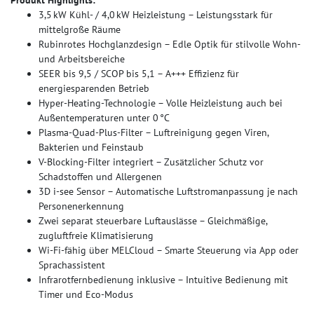
3,5 kW Kühl- / 4,0 kW Heizleistung – Leistungsstark für
mittelgroße Räume
Rubinrotes Hochglanzdesign – Edle Optik für stilvolle Wohn-
und Arbeitsbereiche
SEER bis 9,5 / SCOP bis 5,1 – A+++ Effizienz für
energiesparenden Betrieb
Hyper-Heating-Technologie – Volle Heizleistung auch bei
Außentemperaturen unter 0 °C
Plasma-Quad-Plus-Filter – Luftreinigung gegen Viren,
Bakterien und Feinstaub
V-Blocking-Filter integriert – Zusätzlicher Schutz vor
Schadstoffen und Allergenen
3D i-see Sensor – Automatische Luftstromanpassung je nach
Personenerkennung
Zwei separat steuerbare Luftauslässe – Gleichmäßige,
zugluftfreie Klimatisierung
Wi-Fi-fähig über MELCloud – Smarte Steuerung via App oder
Sprachassistent
Infrarotfernbedienung inklusive – Intuitive Bedienung mit
Timer und Eco-Modus