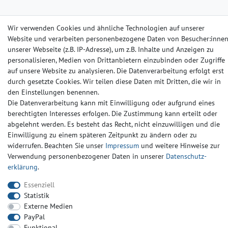
Barrierefreiheitserklärung
Widerrufs­recht
Kontakt
Wir verwenden Cookies und ähnliche Technologien auf unserer
Website und verarbeiten personenbezogene Daten von Besucher:inne
© Copyright 2024-2025 | Alle Rechte vorbehalten.
unserer Webseite (z.B. IP-Adresse), um z.B. Inhalte und Anzeigen zu
personalisieren, Medien von Drittanbietern einzubinden oder Zugriffe
auf unsere Website zu analysieren. Die Datenverarbeitung erfolgt erst
Widerrufs­recht
Widerrufs­formular
Impressum
durch gesetzte Cookies. Wir teilen diese Daten mit Dritten, die wir in
den Einstellungen benennen.
Die Datenverarbeitung kann mit Einwilligung oder aufgrund eines
Daten­schutz­erklärung
AGB
Kontakt
berechtigten Interesses erfolgen. Die Zustimmung kann erteilt oder
abgelehnt werden. Es besteht das Recht, nicht einzuwilligen und die
Einwilligung zu einem späteren Zeitpunkt zu ändern oder zu
widerrufen. Beachten Sie unser
Impressum
und weitere Hinweise zur
Verwendung personenbezogener Daten in unserer
Daten­schutz­
erklärung
.
Essenziell
Statistik
Externe Medien
PayPal
Funktional