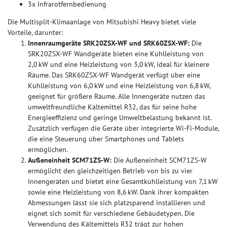
3x Infrarotfernbedienung
Die Multisplit-Klimaanlage von Mitsubishi Heavy bietet viele
Vorteile, darunter:
Innenraumgeräte SRK20ZSX-WF und SRK60ZSX-WF:
Die
SRK20ZSX-WF Wandgeräte bieten eine Kühlleistung von
2,0 kW und eine Heizleistung von 3,0 kW, ideal für kleinere
Räume. Das SRK60ZSX-WF Wandgerät verfügt über eine
Kühlleistung von 6,0 kW und eine Heizleistung von 6,8 kW,
geeignet für größere Räume. Alle Innengeräte nutzen das
umweltfreundliche Kältemittel R32, das für seine hohe
Energieeffizienz und geringe Umweltbelastung bekannt ist.
Zusätzlich verfügen die Geräte über integrierte Wi-Fi-Module,
die eine Steuerung über Smartphones und Tablets
ermöglichen.
Außeneinheit SCM71ZS-W:
Die Außeneinheit SCM71ZS-W
ermöglicht den gleichzeitigen Betrieb von bis zu vier
Innengeräten und bietet eine Gesamtkühlleistung von 7,1 kW
sowie eine Heizleistung von 8,6 kW. Dank ihrer kompakten
Abmessungen lässt sie sich platzsparend installieren und
eignet sich somit für verschiedene Gebäudetypen. Die
Verwendung des Kältemittels R32 trägt zur hohen