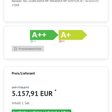
Variante:
SKL-2xSRK20ZSX-WF-SRK60ZSX-WF-SCM71ZS-W
/ VariantenID:
21068
Produktdatenblatt
Preis/Lieferzeit
UVP 7.736,87 €
*
5.157,91 EUR
Inhalt
1
Set