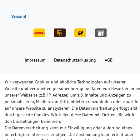
Versand
Impressum
Daten­schutz­erklärung
AGB
Barrierefreiheitserklärung
Widerrufs­recht
Kontakt
Wir verwenden Cookies und ähnliche Technologien auf unserer
Website und verarbeiten personenbezogene Daten von Besucher:inne
unserer Webseite (z.B. IP-Adresse), um z.B. Inhalte und Anzeigen zu
© Copyright 2024-2025 | Alle Rechte vorbehalten.
personalisieren, Medien von Drittanbietern einzubinden oder Zugriffe
auf unsere Website zu analysieren. Die Datenverarbeitung erfolgt erst
Widerrufs­recht
Widerrufs­formular
Impressum
durch gesetzte Cookies. Wir teilen diese Daten mit Dritten, die wir in
den Einstellungen benennen.
Die Datenverarbeitung kann mit Einwilligung oder aufgrund eines
Daten­schutz­erklärung
AGB
Kontakt
berechtigten Interesses erfolgen. Die Zustimmung kann erteilt oder