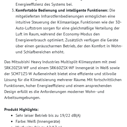
Energieeffizienz des Systems bei.
Komfortable Bedienung und intelligente Funktionen:
Die
mitgelieferten Infrarotfernbedienungen ermöglichen eine
intuitive Steuerung der Klimaanlage. Funktionen wie der 3D-
Auto-Luftstrom sorgen für eine gleichmäßige Verteilung der
Luft im Raum, während der Economy-Modus den
Energieverbrauch optimiert. Zusätzlich verfügen die Geräte
über einen geräuscharmen Betrieb, der den Komfort in Wohn-
und Schlafbereichen erhöht.
Das Mitsubishi Heavy Industries Multisplit-Klimasystem mit zwei
SRK20ZSX-WF und einem SRK60ZSX-WF Innengerät in Weiß sowie
der SCM71ZS-W Außeneinheit bietet eine effiziente und stilvolle
Lösung für die Klimatisierung mehrerer Räume. Mit fortschrittlichen
Funktionen, hoher Energieeffizienz und einem ansprechenden
Design erfüllt es die Anforderungen moderner Wohn- und
Arbeitsumgebungen.
Produkt Highlights:
Sehr leiser Betrieb bis zu 19/22 dB(A)
Farbe: Weiß (Innengeräte)