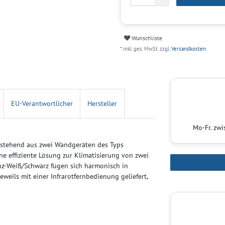
Wunschliste
* inkl. ges. MwSt. zzgl.
Versandkosten
EU-Verantwortlicher
Hersteller
Mo-Fr. zw
bestehend aus zwei Wandgeräten des Typs
 effiziente Lösung zur Klimatisierung von zwei
z-Weiß/Schwarz fügen sich harmonisch in
ils mit einer Infrarotfernbedienung geliefert,