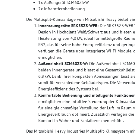
1x Außengerät SCM60ZS-W
2x Infrarotfernbedienung
Die Multisplit-Klimaanlage von Mitsubishi Heavy bietet viel
Innenraumgeräte SRK35ZS-WFB:
Die SRK35ZS-WFB Wa
Design in Hochglanz-Weiß/Schwarz aus und bieten e
Heizleistung von 4,0 kW, ideal für mittelgroße Räum
R32, das für seine hohe Energieeffizienz und gering
verfügen die Geräte über integrierte Wi-Fi-Module,
ermöglichen.
Außeneinheit SCM60ZS-W:
Die Außeneinheit SCM60Z
beiden Innengeräte und bietet eine Gesamtkühlleis
6,8 kW. Dank ihrer kompakten Abmessungen lässt sie 
somit für verschiedene Gebäudetypen. Die Verwendu
Energieeffizienz des Systems bei.
Komfortable Bedienung und intelligente Funktionen
ermöglichen eine intuitive Steuerung der Klimaanl
für eine gleichmäßige Verteilung der Luft im Rau
Energieverbrauch optimiert. Zusätzlich verfügen di
Komfort in Wohn- und Schlafbereichen erhöht.
Das Mitsubishi Heavy Industries Multisplit-Klimasystem 