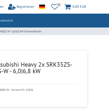
0
en
Registrieren
0,00 EUR
nbereich
60ZS-W - 6,0|6,8 kW Kühlen|Heizen
tsubishi Heavy 2x SRK35ZS-
W - 6,0|6,8 kW
M60ZS-W
/ VariantenID:
21026