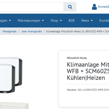
Anmeld
lagen
Wärmepumpen
Shop
B2B
News
Kunde
Wandgeräte
zwei Innengeräte
Klimaanlage Mitsubishi Heavy 2x SRK35ZS-WFB + SCM
Mitsubishi Heavy
Klimaanlage Mi
WFB + SCM60ZS-
Kühlen|Heizen
Variante:
SKL-2xSRK35ZS-WFB-SC