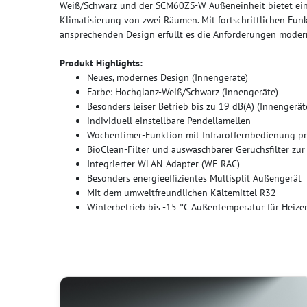
Weiß/Schwarz und der SCM60ZS-W Außeneinheit bietet eine 
Klimatisierung von zwei Räumen. Mit fortschrittlichen Fun
ansprechenden Design erfüllt es die Anforderungen mode
Produkt Highlights:
Neues, modernes Design (Innengeräte)
Farbe: Hochglanz-Weiß/Schwarz (Innengeräte)
Besonders leiser Betrieb bis zu 19 dB(A) (Innengerät
individuell einstellbare Pendellamellen
Wochentimer-Funktion mit Infrarotfernbedienung p
BioClean-Filter und auswaschbarer Geruchsfilter zu
Integrierter WLAN-Adapter (WF-RAC)
Besonders energieeffizientes Multisplit Außengerät
Mit dem umweltfreundlichen Kältemittel R32
Winterbetrieb bis -15 °C Außentemperatur für Heiz