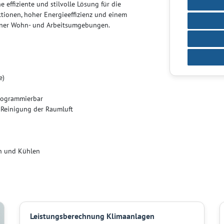
effiziente und stilvolle Lösung für die
ktionen, hoher Energieeffizienz und einem
rner Wohn- und Arbeitsumgebungen.
e)
rogrammierbar
r Reinigung der Raumluft
en und Kühlen
Leistungsberechnung Klimaanlagen