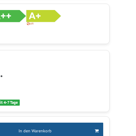
*
R
it 4-7 Tage
In den Warenkorb