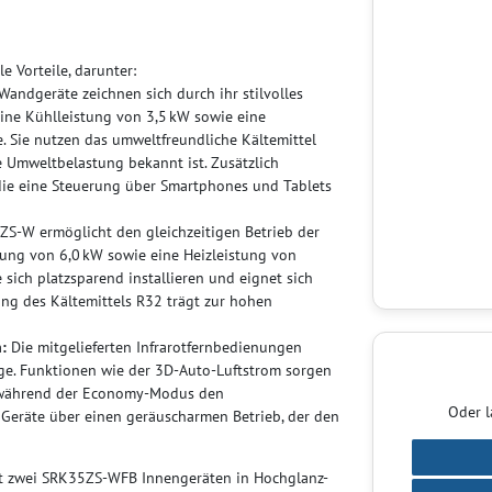
e Vorteile, darunter:
ndgeräte zeichnen sich durch ihr stilvolles
ine Kühlleistung von 3,5 kW sowie eine
e. Sie nutzen das umweltfreundliche Kältemittel
e Umweltbelastung bekannt ist. Zusätzlich
 die eine Steuerung über Smartphones und Tablets
S-W ermöglicht den gleichzeitigen Betrieb der
tung von 6,0 kW sowie eine Heizleistung von
sich platzsparend installieren und eignet sich
ng des Kältemittels R32 trägt zur hohen
:
Die mitgelieferten Infrarotfernbedienungen
age. Funktionen wie der 3D-Auto-Luftstrom sorgen
m, während der Economy-Modus den
Oder l
e Geräte über einen geräuscharmen Betrieb, der den
mit zwei SRK35ZS-WFB Innengeräten in Hochglanz-