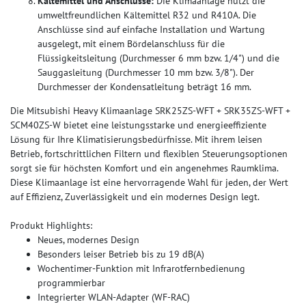
Kältemittel und Anschlüsse:
Die Klimaanlage nutzt die
umweltfreundlichen Kältemittel R32 und R410A. Die
Anschlüsse sind auf einfache Installation und Wartung
ausgelegt, mit einem Bördelanschluss für die
Flüssigkeitsleitung (Durchmesser 6 mm bzw. 1/4") und die
Sauggasleitung (Durchmesser 10 mm bzw. 3/8"). Der
Durchmesser der Kondensatleitung beträgt 16 mm.
Die Mitsubishi Heavy Klimaanlage SRK25ZS-WFT + SRK35ZS-WFT +
SCM40ZS-W bietet eine leistungsstarke und energieeffiziente
Lösung für Ihre Klimatisierungsbedürfnisse. Mit ihrem leisen
Betrieb, fortschrittlichen Filtern und flexiblen Steuerungsoptionen
sorgt sie für höchsten Komfort und ein angenehmes Raumklima.
Diese Klimaanlage ist eine hervorragende Wahl für jeden, der Wert
auf Effizienz, Zuverlässigkeit und ein modernes Design legt.
Produkt Highlights:
Neues, modernes Design
Besonders leiser Betrieb bis zu 19 dB(A)
Wochentimer-Funktion mit Infrarotfernbedienung
programmierbar
Integrierter WLAN-Adapter (WF-RAC)