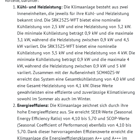
Vorteile, darunter:
Kühl- und Heizleistung:
Die Klimaanlage besteht aus zwei
Inneneinheiten, die jeweils für ihre Kühl- und Heizleistung
bekannt sind. Die SRK25ZS-WFT bietet eine nominelle
Kühlleistung von 2,5 kW und eine Heizleistung von 3,2 kW.
Die minimale Kühlleistung beträgt 0,9 kW und die maximale
3,1 kW, während die Heizleistung zwischen 0,9 kW und 4,5
kW variiert. Die SRK35ZS-WFT bietet eine nominelle
Kühlleistung von 3,5 kW und eine Heizleistung von 4 kW. Die
minimale Kühlleistung beträgt 0,9 kW und die maximale 4
kW, während die Heizleistung zwischen 0,9 kW und 5 kW
variiert. Zusammen mit der Außeneinheit SCM40ZS-W
erreicht das System eine Gesamtkühlleistung von 4,0 kW und
eine Gesamt-Heizleistung von 4,1 kW. Diese Werte
gewährleisten eine effiziente und zuverlässige Klimatisierung
sowohl im Sommer als auch im Winter.
Energieeffizienz:
Die Klimaanlage zeichnet sich durch ihre
hohe Energieeffizienz aus. Sie erreicht SEER-Werte (Seasonal
Energy Efficiency Ratio) von 4,10 bis 5,70 und SCOP-Werte
(Seasonal Coefficient of Performance) ebenfalls von 4,10 bis
5,70. Dank dieser hervorragenden Effizienzwerte erreicht die
Klimaanlage die Energieeffizienzklassen A++ und A+++ im