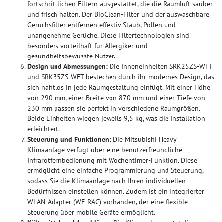
fortschrittlichen Filtern ausgestattet, die die Raumluft sauber
und frisch halten. Der BioClean-Filter und der auswaschbare
Geruchsfilter entfernen effektiv Staub, Pollen und
unangenehme Gerüche. Diese Filtertechnologien sind
besonders vorteilhaft für Allergiker und
gesundheitsbewusste Nutzer.
Design und Abmessungen:
Die Inneneinheiten SRK25ZS-WFT
und SRK35ZS-WFT bestechen durch ihr modernes Design, das
sich nahtlos in jede Raumgestaltung einfügt. Mit einer Höhe
von 290 mm, einer Breite von 870 mm und einer Tiefe von
230 mm passen sie perfekt in verschiedene Raumgrößen.
Beide Einheiten wiegen jeweils 9,5 kg, was die Installation
erleichtert.
Steuerung und Funktionen:
Die Mitsubishi Heavy
Klimaanlage verfügt über eine benutzerfreundliche
Infrarotfernbedienung mit Wochentimer-Funktion. Diese
ermöglicht eine einfache Programmierung und Steuerung,
sodass Sie die Klimaanlage nach Ihren individuellen
Bedürfnissen einstellen können. Zudem ist ein integrierter
WLAN-Adapter (WF-RAC) vorhanden, der eine flexible
Steuerung über mobile Geräte ermöglicht.