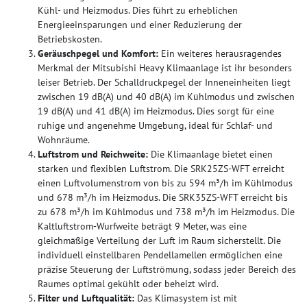
Kühl- und Heizmodus. Dies führt zu erheblichen
Energieeinsparungen und einer Reduzierung der
Betriebskosten.
Geräuschpegel und Komfort:
Ein weiteres herausragendes
Merkmal der Mitsubishi Heavy Klimaanlage ist ihr besonders
leiser Betrieb. Der Schalldruckpegel der Inneneinheiten liegt
zwischen 19 dB(A) und 40 dB(A) im Kühlmodus und zwischen
19 dB(A) und 41 dB(A) im Heizmodus. Dies sorgt für eine
ruhige und angenehme Umgebung, ideal für Schlaf- und
Wohnräume.
Luftstrom und Reichweite:
Die Klimaanlage bietet einen
starken und flexiblen Luftstrom. Die SRK25ZS-WFT erreicht
einen Luftvolumenstrom von bis zu 594 m³/h im Kühlmodus
und 678 m³/h im Heizmodus. Die SRK35ZS-WFT erreicht bis
zu 678 m³/h im Kühlmodus und 738 m³/h im Heizmodus. Die
Kaltluftstrom-Wurfweite beträgt 9 Meter, was eine
gleichmäßige Verteilung der Luft im Raum sicherstellt. Die
individuell einstellbaren Pendellamellen ermöglichen eine
präzise Steuerung der Luftströmung, sodass jeder Bereich des
Raumes optimal gekühlt oder beheizt wird.
Filter und Luftqualität:
Das Klimasystem ist mit