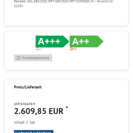
Variante:
SKL-SRK25ZS-WFT-SRK35ZS-WFT-SCM40ZS-W
/ VariantenID:
22353
Produktdatenblatt
Preis/Lieferzeit
UVP 3.914,78 €
*
2.609,85 EUR
Inhalt
1
Set