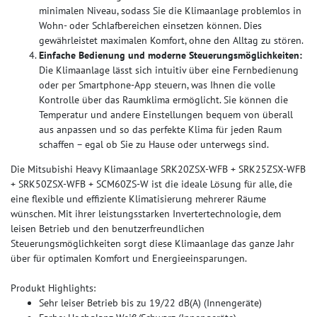
minimalen Niveau, sodass Sie die Klimaanlage problemlos in
Wohn- oder Schlafbereichen einsetzen können. Dies
gewährleistet maximalen Komfort, ohne den Alltag zu stören.
Einfache Bedienung und moderne Steuerungsmöglichkeiten:
Die Klimaanlage lässt sich intuitiv über eine Fernbedienung
oder per Smartphone-App steuern, was Ihnen die volle
Kontrolle über das Raumklima ermöglicht. Sie können die
Temperatur und andere Einstellungen bequem von überall
aus anpassen und so das perfekte Klima für jeden Raum
schaffen – egal ob Sie zu Hause oder unterwegs sind.
Die Mitsubishi Heavy Klimaanlage SRK20ZSX-WFB + SRK25ZSX-WFB
+ SRK50ZSX-WFB + SCM60ZS-W ist die ideale Lösung für alle, die
eine flexible und effiziente Klimatisierung mehrerer Räume
wünschen. Mit ihrer leistungsstarken Invertertechnologie, dem
leisen Betrieb und den benutzerfreundlichen
Steuerungsmöglichkeiten sorgt diese Klimaanlage das ganze Jahr
über für optimalen Komfort und Energieeinsparungen.
Produkt Highlights:
Sehr leiser Betrieb bis zu 19/22 dB(A) (Innengeräte)