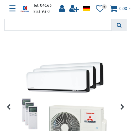
Tel. 04163
☰
0
0,00 
833 93 0