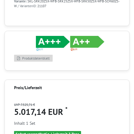
Variante:
SKL-SRK20ZSX-WFB-SRK25ZSX-WFB-SRK50ZSX-WFB-SCM60ZS-
W
/ VariantenID:
21107
Produktdatenblatt
Preis/Lieferzeit
UVP 7.525,71 €
*
5.017,14 EUR
Inhalt
1
Set