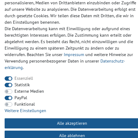
personalisieren, Medien von Drittanbietern einzubinden oder Zugriffe
auf unsere Website zu analysieren. Die Datenverarbeitung erfolgt erst
Widerrufs­recht
Widerrufs­formular
Impressum
durch gesetzte Cookies. Wir teilen diese Daten mit Dritten, die wir in
den Einstellungen benennen.
Die Datenverarbeitung kann mit Einwilligung oder aufgrund eines
Daten­schutz­erklärung
AGB
Kontakt
berechtigten Interesses erfolgen. Die Zustimmung kann erteilt oder
abgelehnt werden. Es besteht das Recht, nicht einzuwilligen und die
Einwilligung zu einem späteren Zeitpunkt zu ändern oder zu
widerrufen. Beachten Sie unser
Impressum
und weitere Hinweise zur
Verwendung personenbezogener Daten in unserer
Daten­schutz­
erklärung
.
Essenziell
Statistik
Externe Medien
PayPal
Funktional
Weitere Einstellungen
Alle akzeptieren
Alle ablehnen