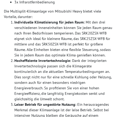
3x Infrarotfernbedienung
Die Multisplit-Klimaanlage von Mitsubishi Heavy bietet viele
Vorteile, darunter:
Individuelle Klimatisierung für jeden Raum:
Mit den drei
verschiedenen Inneneinheiten können Sie jeden Raum genau
nach Ihren Bedürfnissen temperieren. Das SRK20ZSX-WFB
eignet sich ideal für kleinere Räume, das SRK25ZSX-WFB für
mittlere und das SRK50ZSX-WFB ist perfekt für größere
Räume. Alle Einheiten bieten eine flexible Steuerung, sodass
Sie in jedem Raum das optimale Klima genießen können.
Hocheffiziente Invertertechnologie:
Dank der integrierten
Invertertechnologie passen sich die Klimageräte
kontinuierlich an die aktuellen Temperaturbedingungen an.
Dies sorgt nicht nur für eine schnelle Kühlung oder Heizung,
sondern auch für einen besonders niedrigen
Energieverbrauch. So profitieren Sie von einer hohen
Energieeffizienz, die langfristig Energiekosten senkt und
gleichzeitig die Umwelt schont.
Leiser Betrieb für ungestörte Nutzung:
Ein herausragendes
Merkmal dieser Klimaanlage ist der leise Betrieb. Selbst bei
intensiver Nutzung bleiben die Geräusche auf einem