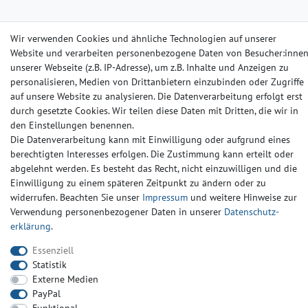
Barrierefreiheitserklärung
Widerrufs­recht
Kontakt
Wir verwenden Cookies und ähnliche Technologien auf unserer
Website und verarbeiten personenbezogene Daten von Besucher:inne
© Copyright 2024-2025 | Alle Rechte vorbehalten.
unserer Webseite (z.B. IP-Adresse), um z.B. Inhalte und Anzeigen zu
personalisieren, Medien von Drittanbietern einzubinden oder Zugriffe
auf unsere Website zu analysieren. Die Datenverarbeitung erfolgt erst
Widerrufs­recht
Widerrufs­formular
Impressum
durch gesetzte Cookies. Wir teilen diese Daten mit Dritten, die wir in
den Einstellungen benennen.
Die Datenverarbeitung kann mit Einwilligung oder aufgrund eines
Daten­schutz­erklärung
AGB
Kontakt
berechtigten Interesses erfolgen. Die Zustimmung kann erteilt oder
abgelehnt werden. Es besteht das Recht, nicht einzuwilligen und die
Einwilligung zu einem späteren Zeitpunkt zu ändern oder zu
widerrufen. Beachten Sie unser
Impressum
und weitere Hinweise zur
Verwendung personenbezogener Daten in unserer
Daten­schutz­
erklärung
.
Essenziell
Statistik
Externe Medien
PayPal