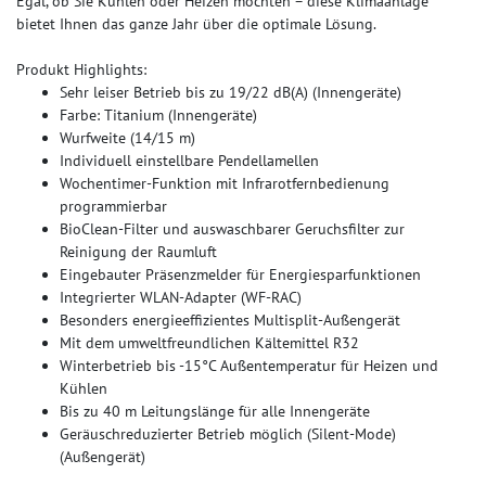
Egal, ob Sie Kühlen oder Heizen möchten – diese Klimaanlage
bietet Ihnen das ganze Jahr über die optimale Lösung​.
Produkt Highlights:
Sehr leiser Betrieb bis zu 19/22 dB(A) (Innengeräte)
Farbe: Titanium (Innengeräte)
Wurfweite (14/15 m)
Individuell einstellbare Pendellamellen
Wochentimer-Funktion mit Infrarotfernbedienung
programmierbar
BioClean-Filter und auswaschbarer Geruchsfilter zur
Reinigung der Raumluft
Eingebauter Präsenzmelder für Energiesparfunktionen
Integrierter WLAN-Adapter (WF-RAC)
Besonders energieeffizientes Multisplit-Außengerät
Mit dem umweltfreundlichen Kältemittel R32
Winterbetrieb bis -15°C Außentemperatur für Heizen und
Kühlen
Bis zu 40 m Leitungslänge für alle Innengeräte
Geräuschreduzierter Betrieb möglich (Silent-Mode)
(Außengerät)