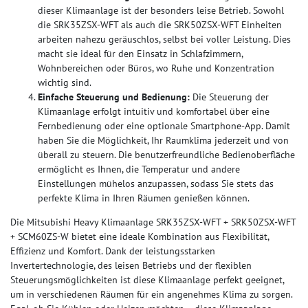
dieser Klimaanlage ist der besonders leise Betrieb. Sowohl
die SRK35ZSX-WFT als auch die SRK50ZSX-WFT Einheiten
arbeiten nahezu geräuschlos, selbst bei voller Leistung. Dies
macht sie ideal für den Einsatz in Schlafzimmern,
Wohnbereichen oder Büros, wo Ruhe und Konzentration
wichtig sind.
Einfache Steuerung und Bedienung:
Die Steuerung der
Klimaanlage erfolgt intuitiv und komfortabel über eine
Fernbedienung oder eine optionale Smartphone-App. Damit
haben Sie die Möglichkeit, Ihr Raumklima jederzeit und von
überall zu steuern. Die benutzerfreundliche Bedienoberfläche
ermöglicht es Ihnen, die Temperatur und andere
Einstellungen mühelos anzupassen, sodass Sie stets das
perfekte Klima in Ihren Räumen genießen können.
Die Mitsubishi Heavy Klimaanlage SRK35ZSX-WFT + SRK50ZSX-WFT
+ SCM60ZS-W bietet eine ideale Kombination aus Flexibilität,
Effizienz und Komfort. Dank der leistungsstarken
Invertertechnologie, des leisen Betriebs und der flexiblen
Steuerungsmöglichkeiten ist diese Klimaanlage perfekt geeignet,
um in verschiedenen Räumen für ein angenehmes Klima zu sorgen.