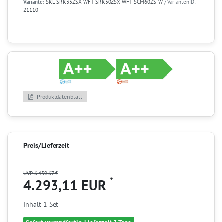
Variante:
SKL-SRK35ZSX-WFT-SRK50ZSX-WFT-SCM60ZS-W
/ VariantenID:
21110
Produktdatenblatt
Preis/Lieferzeit
UVP 6.439,67 €
*
4.293,11 EUR
Inhalt
1
Set