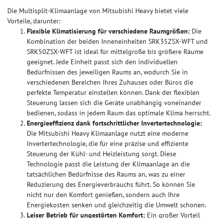
Die Multisplit-Klimaanlage von Mitsubishi Heavy bietet viele
Vorteile, darunter:
Flexible Klimatisierung für verschiedene Raumgrößen:
Die
Kombination der beiden Inneneinheiten SRK35ZSX-WFT und
SRK50ZSX-WFT ist ideal für mittelgroße bis größere Räume
geeignet. Jede Einheit passt sich den individuellen
Bedürfnissen des jeweiligen Raums an, wodurch Sie in
verschiedenen Bereichen Ihres Zuhauses oder Büros die
perfekte Temperatur einstellen können. Dank der flexiblen
Steuerung lassen sich die Geräte unabhängig voneinander
bedienen, sodass in jedem Raum das optimale Klima herrscht.
Energieeffizienz dank fortschrittlicher Invertertechnologie:
Die Mitsubishi Heavy Klimaanlage nutzt eine moderne
Invertertechnologie, die für eine präzise und effiziente
Steuerung der Kühl- und Heizleistung sorgt. Diese
Technologie passt die Leistung der Klimaanlage an die
tatsächlichen Bedürfnisse des Raums an, was zu einer
Reduzierung des Energieverbrauchs führt. So können Sie
nicht nur den Komfort genießen, sondern auch Ihre
Energiekosten senken und gleichzeitig die Umwelt schonen.
Leiser Betrieb für ungestörten Komfort:
Ein großer Vorteil