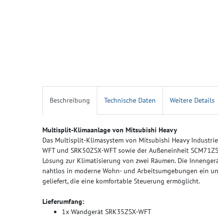
Beschreibung
Technische Daten
Weitere Details
Multisplit-Klimaanlage von Mitsubishi Heavy
Das Multisplit-Klimasystem von Mitsubishi Heavy Industr
WFT und SRK50ZSX-WFT sowie der Außeneinheit SCM71ZS-W,
Lösung zur Klimatisierung von zwei Räumen. Die Innengerä
nahtlos in moderne Wohn- und Arbeitsumgebungen ein und
geliefert, die eine komfortable Steuerung ermöglicht.
Lieferumfang:
1x Wandgerät SRK35ZSX-WFT