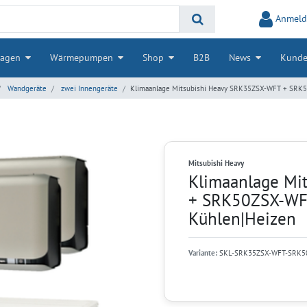
Anmeld
lagen
Wärmepumpen
Shop
B2B
News
Kunde
Wandgeräte
zwei Innengeräte
Klimaanlage Mitsubishi Heavy SRK35ZSX-WFT + SRK5
Mitsubishi Heavy
Klimaanlage Mi
+ SRK50ZSX-WFT
Kühlen|Heizen
Variante:
SKL-SRK35ZSX-WFT-SRK5