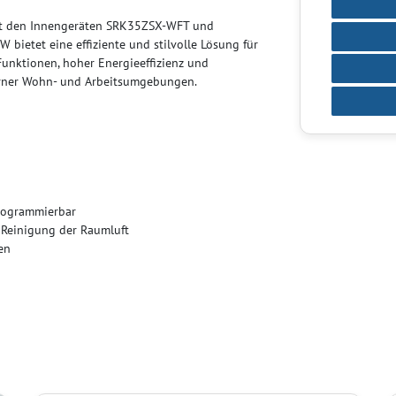
mit den Innengeräten SRK35ZSX-WFT und
ietet eine effiziente und stilvolle Lösung für
Funktionen, hoher Energieeffizienz und
erner Wohn- und Arbeitsumgebungen.
rogrammierbar
r Reinigung der Raumluft
en