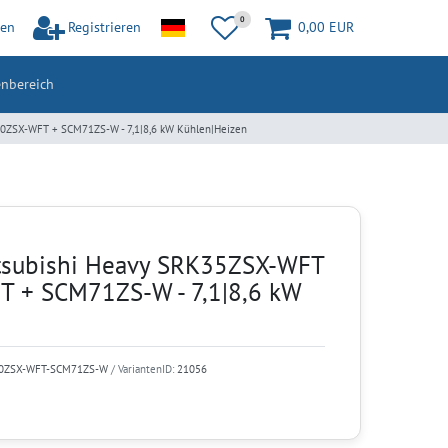
0
en
Registrieren
0,00 EUR
nbereich
0ZSX-WFT + SCM71ZS-W - 7,1|8,6 kW Kühlen|Heizen
tsubishi Heavy SRK35ZSX-WFT
 + SCM71ZS-W - 7,1|8,6 kW
0ZSX-WFT-SCM71ZS-W
/ VariantenID:
21056