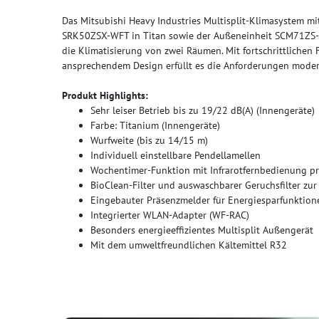
Das Mitsubishi Heavy Industries Multisplit-Klimasystem 
SRK50ZSX-WFT in Titan sowie der Außeneinheit SCM71ZS-W b
die Klimatisierung von zwei Räumen. Mit fortschrittlichen 
ansprechendem Design erfüllt es die Anforderungen mod
Produkt Highlights:
Sehr leiser Betrieb bis zu 19/22 dB(A) (Innengeräte)
Farbe: Titanium (Innengeräte)
Wurfweite (bis zu 14/15 m)
Individuell einstellbare Pendellamellen
Wochentimer-Funktion mit Infrarotfernbedienung p
BioClean-Filter und auswaschbarer Geruchsfilter zu
Eingebauter Präsenzmelder für Energiesparfunktion
Integrierter WLAN-Adapter (WF-RAC)
Besonders energieeffizientes Multisplit Außengerät
Mit dem umweltfreundlichen Kältemittel R32