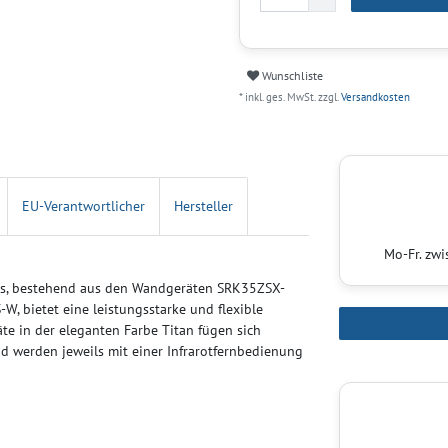
Wunschliste
* inkl. ges. MwSt. zzgl.
Versandkosten
EU-Verantwortlicher
Hersteller
Mo-Fr. zw
ies, bestehend aus den Wandgeräten SRK35ZSX-
 bietet eine leistungsstarke und flexible
te in der eleganten Farbe Titan fügen sich
 werden jeweils mit einer Infrarotfernbedienung