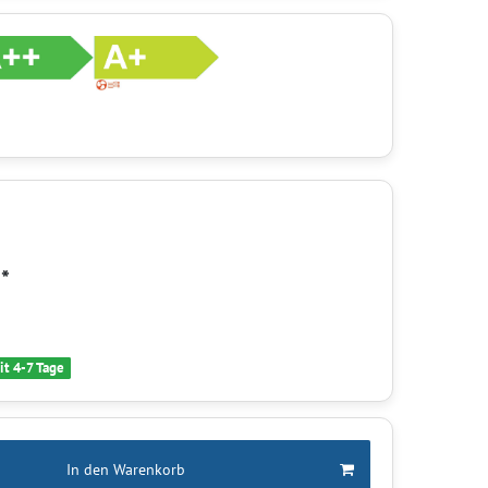
*
R
it 4-7 Tage
In den Warenkorb