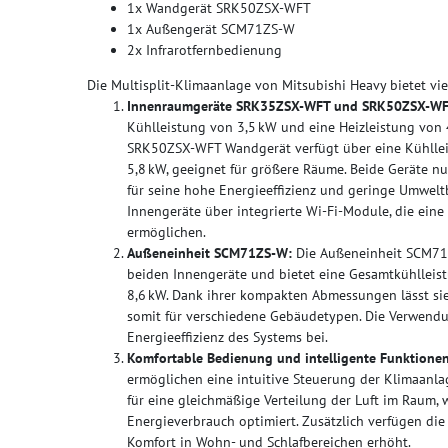
1x Wandgerät SRK50ZSX-WFT
1x Außengerät SCM71ZS-W
2x Infrarotfernbedienung
Die Multisplit-Klimaanlage von Mitsubishi Heavy bietet viel
Innenraumgeräte SRK35ZSX-WFT und SRK50ZSX-WF
Kühlleistung von 3,5 kW und eine Heizleistung von 4
SRK50ZSX-WFT Wandgerät verfügt über eine Kühllei
5,8 kW, geeignet für größere Räume. Beide Geräte n
für seine hohe Energieeffizienz und geringe Umweltb
Innengeräte über integrierte Wi-Fi-Module, die ein
ermöglichen.
Außeneinheit SCM71ZS-W:
Die Außeneinheit SCM71Z
beiden Innengeräte und bietet eine Gesamtkühlleist
8,6 kW. Dank ihrer kompakten Abmessungen lässt sie 
somit für verschiedene Gebäudetypen. Die Verwendu
Energieeffizienz des Systems bei.
Komfortable Bedienung und intelligente Funktionen
ermöglichen eine intuitive Steuerung der Klimaanl
für eine gleichmäßige Verteilung der Luft im Rau
Energieverbrauch optimiert. Zusätzlich verfügen di
Komfort in Wohn- und Schlafbereichen erhöht.