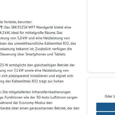
e Vorteile, darunter:
T:
Das SRK35ZSX-WFT Wandgerät bietet eine
,3 kW, ideal für mittelgroße Räume. Das
stung von 5,0 kW und eine Heizleistung von
utzen das umweltfreundliche Kältemittel R32, das
elastung bekannt ist. Zusätzlich verfügen die
e Steuerung über Smartphones und Tablets
S-W ermöglicht den gleichzeitigen Betrieb der
ung von 7,1 kW sowie eine Heizleistung von
sich platzsparend installieren und eignet sich
ng des Kältemittels R32 trägt zur hohen
:
Die mitgelieferten Infrarotfernbedienungen
Oder l
age. Funktionen wie der 3D-Auto-Luftstrom sorgen
m, während der Economy-Modus den
e Geräte über einen geräuscharmen Betrieb, der den