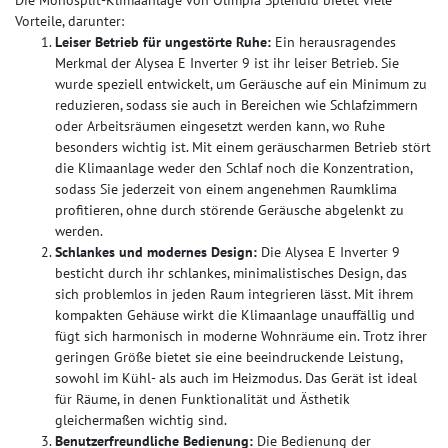
Vorteile, darunter:
Leiser Betrieb für ungestörte Ruhe:
Ein herausragendes
Merkmal der Alysea E Inverter 9 ist ihr leiser Betrieb. Sie
wurde speziell entwickelt, um Geräusche auf ein Minimum zu
reduzieren, sodass sie auch in Bereichen wie Schlafzimmern
oder Arbeitsräumen eingesetzt werden kann, wo Ruhe
besonders wichtig ist. Mit einem geräuscharmen Betrieb stört
die Klimaanlage weder den Schlaf noch die Konzentration,
sodass Sie jederzeit von einem angenehmen Raumklima
profitieren, ohne durch störende Geräusche abgelenkt zu
werden.
Schlankes und modernes Design:
Die Alysea E Inverter 9
besticht durch ihr schlankes, minimalistisches Design, das
sich problemlos in jeden Raum integrieren lässt. Mit ihrem
kompakten Gehäuse wirkt die Klimaanlage unauffällig und
fügt sich harmonisch in moderne Wohnräume ein. Trotz ihrer
geringen Größe bietet sie eine beeindruckende Leistung,
sowohl im Kühl- als auch im Heizmodus. Das Gerät ist ideal
für Räume, in denen Funktionalität und Ästhetik
gleichermaßen wichtig sind.
Benutzerfreundliche Bedienung:
Die Bedienung der