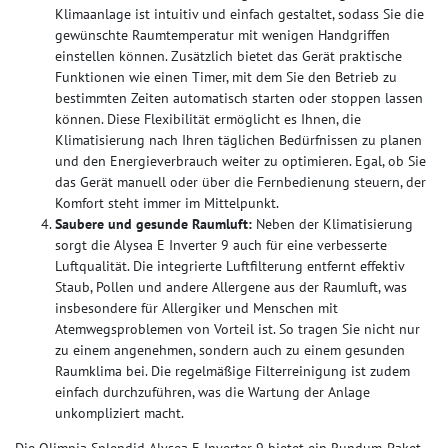
Klimaanlage ist intuitiv und einfach gestaltet, sodass Sie die
gewünschte Raumtemperatur mit wenigen Handgriffen
einstellen können. Zusätzlich bietet das Gerät praktische
Funktionen wie einen Timer, mit dem Sie den Betrieb zu
bestimmten Zeiten automatisch starten oder stoppen lassen
können. Diese Flexibilität ermöglicht es Ihnen, die
Klimatisierung nach Ihren täglichen Bedürfnissen zu planen
und den Energieverbrauch weiter zu optimieren. Egal, ob Sie
das Gerät manuell oder über die Fernbedienung steuern, der
Komfort steht immer im Mittelpunkt.
Saubere und gesunde Raumluft:
Neben der Klimatisierung
sorgt die Alysea E Inverter 9 auch für eine verbesserte
Luftqualität. Die integrierte Luftfilterung entfernt effektiv
Staub, Pollen und andere Allergene aus der Raumluft, was
insbesondere für Allergiker und Menschen mit
Atemwegsproblemen von Vorteil ist. So tragen Sie nicht nur
zu einem angenehmen, sondern auch zu einem gesunden
Raumklima bei. Die regelmäßige Filterreinigung ist zudem
einfach durchzuführen, was die Wartung der Anlage
unkompliziert macht.
Die Olimpia Splendid Alysea E Inverter 9 bietet ein Rundum-Paket