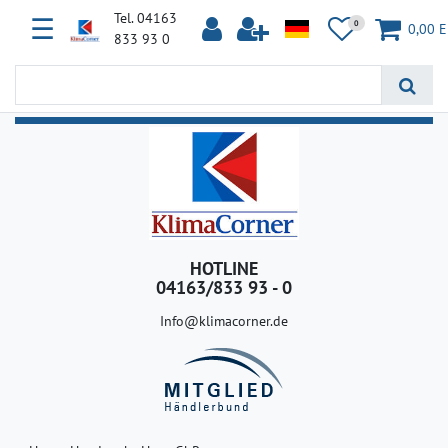
Tel. 04163
☰
0
0,00 
833 93 0
HOTLINE
04163/833 93 - 0
Info@klimacorner.de