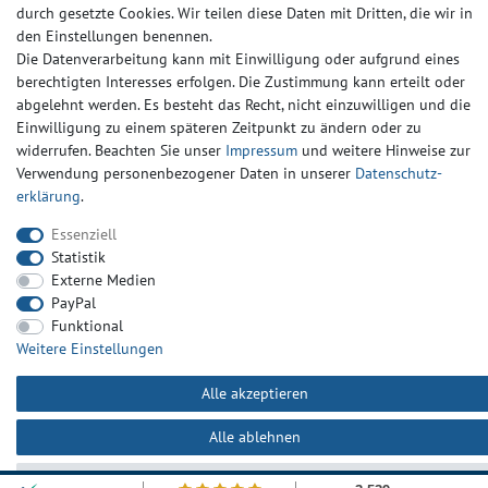
durch gesetzte Cookies. Wir teilen diese Daten mit Dritten, die wir in
den Einstellungen benennen.
Die Datenverarbeitung kann mit Einwilligung oder aufgrund eines
berechtigten Interesses erfolgen. Die Zustimmung kann erteilt oder
Impressum
Daten­schutz­erklärung
AGB
abgelehnt werden. Es besteht das Recht, nicht einzuwilligen und die
Einwilligung zu einem späteren Zeitpunkt zu ändern oder zu
widerrufen. Beachten Sie unser
Impressum
und weitere Hinweise zur
Barrierefreiheitserklärung
Widerrufs­recht
Kontakt
Verwendung personenbezogener Daten in unserer
Daten­schutz­
erklärung
.
© Copyright 2024-2025 | Alle Rechte vorbehalten.
Essenziell
Statistik
Widerrufs­recht
Widerrufs­formular
Impressum
Externe Medien
PayPal
Funktional
Daten­schutz­erklärung
AGB
Kontakt
Weitere Einstellungen
Alle akzeptieren
Alle ablehnen
Auswahl akzeptieren