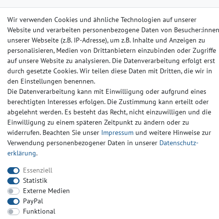
Wir verwenden Cookies und ähnliche Technologien auf unserer
Barrierefreiheitserklärung
Widerrufs­recht
Kontakt
Website und verarbeiten personenbezogene Daten von Besucher:inne
unserer Webseite (z.B. IP-Adresse), um z.B. Inhalte und Anzeigen zu
© Copyright 2024-2025 | Alle Rechte vorbehalten.
personalisieren, Medien von Drittanbietern einzubinden oder Zugriffe
auf unsere Website zu analysieren. Die Datenverarbeitung erfolgt erst
durch gesetzte Cookies. Wir teilen diese Daten mit Dritten, die wir in
Widerrufs­recht
Widerrufs­formular
Impressum
den Einstellungen benennen.
Die Datenverarbeitung kann mit Einwilligung oder aufgrund eines
berechtigten Interesses erfolgen. Die Zustimmung kann erteilt oder
Daten­schutz­erklärung
AGB
Kontakt
abgelehnt werden. Es besteht das Recht, nicht einzuwilligen und die
Einwilligung zu einem späteren Zeitpunkt zu ändern oder zu
widerrufen. Beachten Sie unser
Impressum
und weitere Hinweise zur
Verwendung personenbezogener Daten in unserer
Daten­schutz­
erklärung
.
Essenziell
Statistik
Externe Medien
PayPal
Funktional