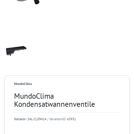
MundoClima
MundoClima
Kondensatwannenventile
Variante:
SAL-CL09414
/ VariantenID:
63931