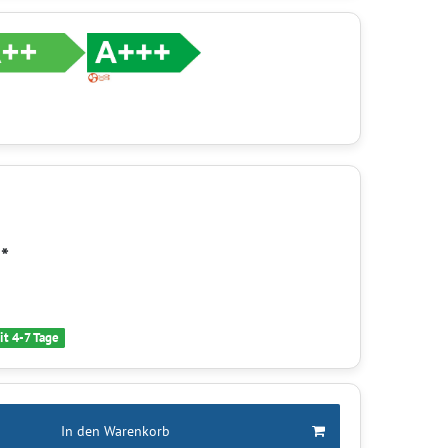
*
R
it 4-7 Tage
In den Warenkorb