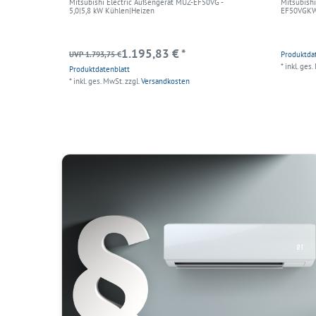
Mitsubishi Electric Außengerät MUZ-EF50VG -
Mitsubish
5,0|5,8 kW Kühlen|Heizen
EF50VGKW 
1.195,83 € *
UVP 1.793,75 €
Produktda
*
inkl. ges.
Produktdatenblatt
*
inkl. ges. MwSt.
zzgl.
Versandkosten