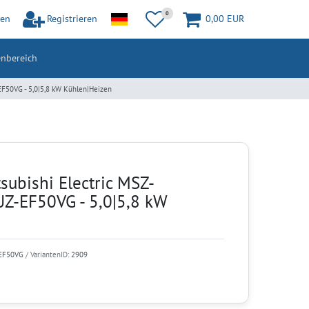
0
en
Registrieren
0,00 EUR
nbereich
F50VG - 5,0|5,8 kW Kühlen|Heizen
subishi Electric MSZ-
-EF50VG - 5,0|5,8 kW
EF50VG
/ VariantenID:
2909