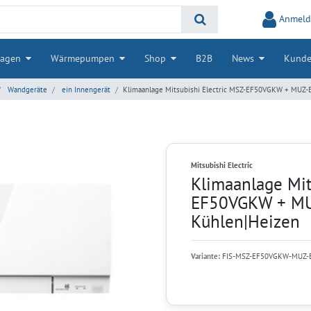
Anmeld
lagen
Wärmepumpen
Shop
B2B
News
Kunde
Wandgeräte
ein Innengerät
Klimaanlage Mitsubishi Electric MSZ-EF50VGKW + MUZ-E
Mitsubishi Electric
Klimaanlage Mit
EF50VGKW + MUZ
Kühlen|Heizen
Variante:
FIS-MSZ-EF50VGKW-MUZ-