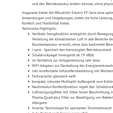
und den Betriebsmodus ändern können, ohne physis
Insgesamt bietet die Mitsubishi Electric EF-Serie eine opt
Anwendungen und Umgebungen, indem sie hohe Leistung, Ene
Komfort und Flexibilität bietet.
Technische Highlights:
Vertikale Swingfunktion ermöglicht durch Bewegung
Verteilung der klimatisierten Luft in alle Bereiche 
Raumtemperatur erreicht, ohne dass bestimmte Bere
i-save - Speichert den bevorzugten Betriebszustand
Schaldruckpegel Innengerät ab 19 dB(A)
im Verhältnis zur Anlagenleistung sehr leise
WiFi-Adapters zur Darstellung des Energieverbrauch
inkl. komfortable Infrarotfernbedienung mit Wochen
Farbvariante: glänzend weiß
kompakt, robustes Multisplit-Außengerät zum Kühl
Nachtmodus-Komfortfunktion regelt den Schalldruc
Luftreinigungsfilter mit Silber-Ionen Beschichtung in
Plasma-Quad-plus Filter zur Beseitigung von Bakteri
Allergene.
Inverter Technologie für sparsamen Stromverbrauch