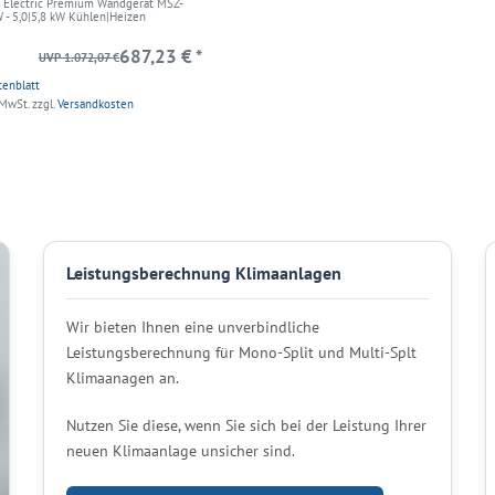
i Electric Premium Wandgerät MSZ-
- 5,0|5,8 kW Kühlen|Heizen
687,23 € *
UVP 1.072,07 €
tenblatt
 MwSt.
zzgl.
Versandkosten
Leistungsberechnung Klimaanlagen
Wir bieten Ihnen eine unverbindliche
Leistungsberechnung für Mono-Split und Multi-Splt
Klimaanagen an.
Nutzen Sie diese, wenn Sie sich bei der Leistung Ihrer
neuen Klimaanlage unsicher sind.