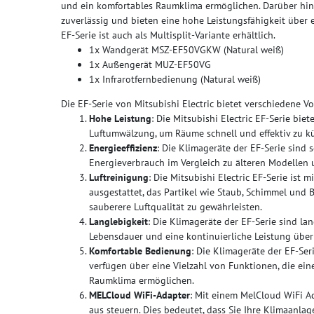
und ein komfortables Raumklima ermöglichen. Darüber hin
zuverlässig und bieten eine hohe Leistungsfähigkeit über e
EF-Serie ist auch als Multisplit-Variante erhältlich.
1x Wandgerät MSZ-EF50VGKW (Natural weiß)
1x Außengerät MUZ-EF50VG
1x Infrarotfernbedienung (Natural weiß)
Die EF-Serie von Mitsubishi Electric bietet verschiedene Vor
Hohe Leistung
: Die Mitsubishi Electric EF-Serie bie
Luftumwälzung, um Räume schnell und effektiv zu k
Energieeffizienz
: Die Klimageräte der EF-Serie sind 
Energieverbrauch im Vergleich zu älteren Modellen 
Luftreinigung
: Die Mitsubishi Electric EF-Serie ist m
ausgestattet, das Partikel wie Staub, Schimmel und 
sauberere Luftqualität zu gewährleisten.
Langlebigkeit
: Die Klimageräte der EF-Serie sind la
Lebensdauer und eine kontinuierliche Leistung über
Komfortable Bedienung
: Die Klimageräte der EF-Ser
verfügen über eine Vielzahl von Funktionen, die e
Raumklima ermöglichen.
MELCloud WiFi-Adapter
: Mit einem MelCloud WiFi A
aus steuern. Dies bedeutet, dass Sie Ihre Klimaanla