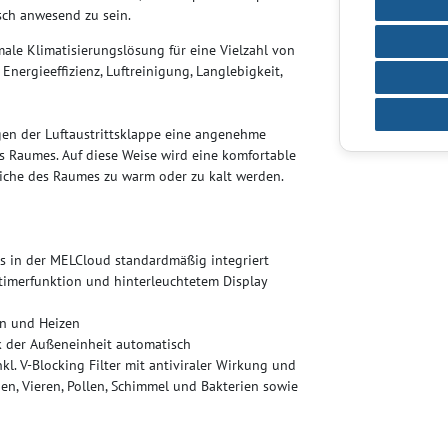
ch anwesend zu sein.
imale Klimatisierungslösung für eine Vielzahl von
rgieeffizienz, Luftreinigung, Langlebigkeit,
en der Luftaustrittsklappe eine angenehme
des Raumes. Auf diese Weise wird eine komfortable
iche des Raumes zu warm oder zu kalt werden.
s in der MELCloud standardmäßig integriert
timerfunktion und hinterleuchtetem Display
en und Heizen
k der Außeneinheit automatisch
kl. V-Blocking Filter mit antiviraler Wirkung und
en, Vieren, Pollen, Schimmel und Bakterien sowie