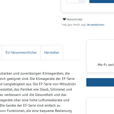
Wunschliste
* inkl. ges. MwSt. zzgl.
Versandkosten
EU-Verantwortlicher
Hersteller
Mo-Fr. zw
gsstarken und zuverlässigen Klimageräten, die
eich geeignet sind. Die Klimageräte der EF-Serie
nd Langlebigkeit aus. Die EF-Serie von Mitsubishi
sgestattet, das Partikel wie Staub, Schimmel und
t zu verbessern und die Gesundheit und das
imageräte über eine hohe Luftumwälzrate und
Die Geräte der EF-Serie sind einfach zu
hl von Funktionen, die eine bequeme Bedienung