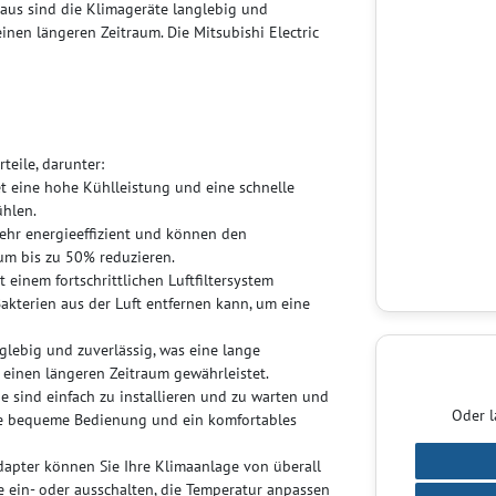
aus sind die Klimageräte langlebig und
inen längeren Zeitraum. Die Mitsubishi Electric
teile, darunter:
tet eine hohe Kühlleistung und eine schnelle
ühlen.
sehr energieeffizient und können den
um bis zu 50% reduzieren.
it einem fortschrittlichen Luftfiltersystem
Bakterien aus der Luft entfernen kann, um eine
nglebig und zuverlässig, was eine lange
 einen längeren Zeitraum gewährleistet.
ie sind einfach zu installieren und zu warten und
Oder l
ine bequeme Bedienung und ein komfortables
dapter können Sie Ihre Klimaanlage von überall
ge ein- oder ausschalten, die Temperatur anpassen