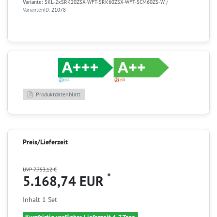
Variante:
SKL-2xSRK20ZSX-WFT-SRK60ZSX-WFT-SCM60ZS-W
/
VariantenID:
21078
Produktdatenblatt
Preis/Lieferzeit
UVP 7.753,12 €
*
5.168,74 EUR
Inhalt
1
Set