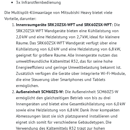
3x Infrarotfernbedienung
Die Multisplit-Klimaanlage von Mitsubishi Heavy bietet viele
Vorteile, darunter:
Innenraumgeräte SRK20ZSX-WFT und SRK60ZSX-WFT:
Die
SRK20ZSX-WFT Wandgeräte bieten eine Kühlleistung von
2,0 kW und eine Heizleistung von 2,7 kW, ideal für kleinere
Räume. Das SRK60ZSX-WFT Wandgerät verfügt über eine
Kühlleistung von 6,0 kW und eine Heizleistung von 6,8 kW,
geeignet für größere Räume. Alle Innengeräte nutzen das
umweltfreundliche Kältemittel R32, das für seine hohe
Energieeffizienz und geringe Umweltbelastung bekannt ist.
Zusätzlich verfügen die Geräte über integrierte Wi-Fi-Module,
die eine Steuerung über Smartphones und Tablets
ermöglichen.
Außeneinheit SCM60ZS-W:
Die Außeneinheit SCM60ZS-W
ermöglicht den gleichzeitigen Betrieb von bis zu drei
Innengeräten und bietet eine Gesamtkühlleistung von 6,0 kW
sowie eine Heizleistung von 6,8 kW. Dank ihrer kompakten
Abmessungen lässt sie sich platzsparend installieren und
eignet sich somit für verschiedene Gebäudetypen. Die
Verwendung des Kältemittels R32 trägt zur hohen