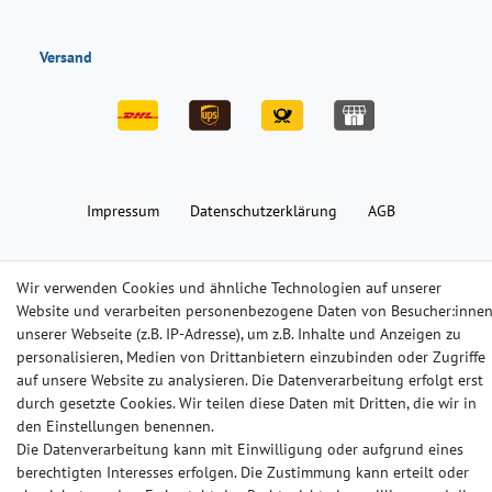
Versand
Impressum
Daten­schutz­erklärung
AGB
Barrierefreiheitserklärung
Widerrufs­recht
Kontakt
Wir verwenden Cookies und ähnliche Technologien auf unserer
Website und verarbeiten personenbezogene Daten von Besucher:inne
unserer Webseite (z.B. IP-Adresse), um z.B. Inhalte und Anzeigen zu
© Copyright 2024-2025 | Alle Rechte vorbehalten.
personalisieren, Medien von Drittanbietern einzubinden oder Zugriffe
auf unsere Website zu analysieren. Die Datenverarbeitung erfolgt erst
Widerrufs­recht
Widerrufs­formular
Impressum
durch gesetzte Cookies. Wir teilen diese Daten mit Dritten, die wir in
den Einstellungen benennen.
Die Datenverarbeitung kann mit Einwilligung oder aufgrund eines
Daten­schutz­erklärung
AGB
Kontakt
berechtigten Interesses erfolgen. Die Zustimmung kann erteilt oder