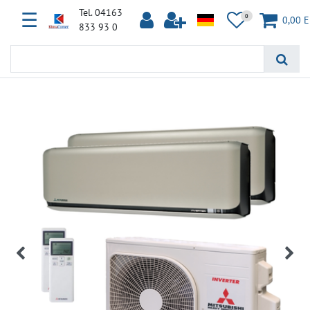
Tel. 04163
☰
0
0,00 
833 93 0