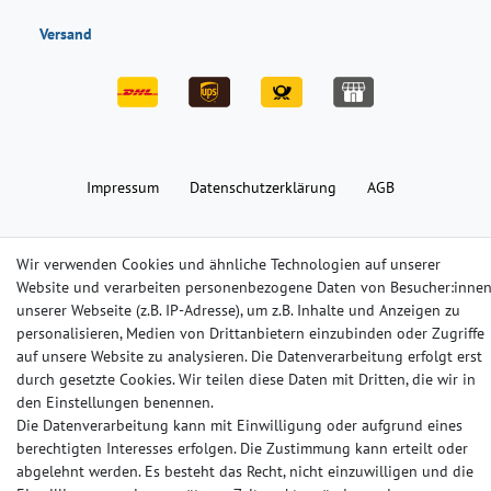
Versand
Impressum
Daten­schutz­erklärung
AGB
Barrierefreiheitserklärung
Widerrufs­recht
Kontakt
Wir verwenden Cookies und ähnliche Technologien auf unserer
Website und verarbeiten personenbezogene Daten von Besucher:inne
unserer Webseite (z.B. IP-Adresse), um z.B. Inhalte und Anzeigen zu
© Copyright 2024-2025 | Alle Rechte vorbehalten.
personalisieren, Medien von Drittanbietern einzubinden oder Zugriffe
auf unsere Website zu analysieren. Die Datenverarbeitung erfolgt erst
Widerrufs­recht
Widerrufs­formular
Impressum
durch gesetzte Cookies. Wir teilen diese Daten mit Dritten, die wir in
den Einstellungen benennen.
Die Datenverarbeitung kann mit Einwilligung oder aufgrund eines
Daten­schutz­erklärung
AGB
Kontakt
berechtigten Interesses erfolgen. Die Zustimmung kann erteilt oder
abgelehnt werden. Es besteht das Recht, nicht einzuwilligen und die