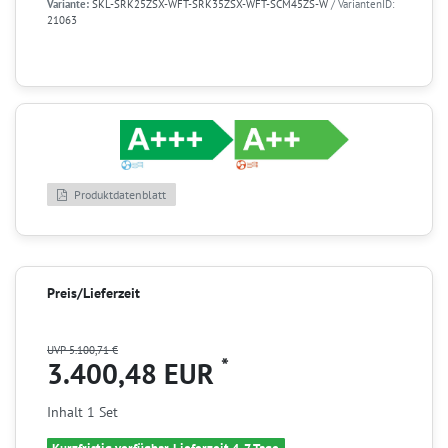
Variante:
SKL-SRK25ZSX-WFT-SRK35ZSX-WFT-SCM45ZS-W
/ VariantenID:
21063
Produktdatenblatt
Preis/Lieferzeit
UVP 5.100,71 €
*
3.400,48 EUR
Inhalt
1
Set