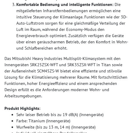
Komfortable Bedienung und intelligente Funktionen:
Die
mitgelieferten Infrarotfernbedienungen ermöglichen eine
intuitive Steuerung der Klimaanlage. Funktionen wie der 3D-
Auto-Luftstrom sorgen für eine gleichmäßige Verteilung der
Luft im Raum, während der Economy-Modus den
Energieverbrauch optimiert. Zusätzlich verfügen die Geräte
über einen geräuscharmen Betrieb, der den Komfort in Wohn-
und Schlafbereichen erhöht.
Das Mitsubishi Heavy Industries Multisplit-Klimasystem mit den
Innengeräten SRK25ZSX-WFT und SRK35ZSX-WFT in Titan sowie
der Außeneinheit SCM45ZS-W bietet eine effiziente und stilvolle
Lösung für die Klimatisierung mehrerer Räume. Mit fortschrittlichen
Funktionen, hoher Energieeffizienz und einem ansprechenden
Design erfüllt es die Anforderungen moderner Wohn- und
Arbeitsumgebungen.
Produkt Highlights:
Sehr leiser Betrieb bis zu 19 dB(A) (Innengeräte)
Farbe: Titanium (Innengeräte)
Wurfweite (bis zu 13 m, 14 m) (Innengeräte)