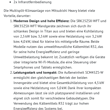
2x Infrarotfernbedienung
Die Multisplit-Klimaanlage von Mitsubishi Heavy bietet viele
Vorteile, darunter:
Modernes Design und hohe Effizienz:
Die SRK25ZSX-WFT und
SRK35ZSX-WFT Wandgeräte zeichnen sich durch ihr
schlankes Design in Titan aus und bieten eine Kühlleistung
von 2,5 kW bzw. 3,5 kW sowie eine Heizleistung von 3,2 kW
bzw. 4,0 kW, ideal für kleine bis mittelgroße Räume. Beide
Modelle nutzen das umweltfreundliche Kältemittel R32, das
für seine hohe Energieeffizienz und geringe
Umweltbelastung bekannt ist. Zusätzlich verfügen die Geräte
über integrierte Wi-Fi-Module, die eine Steuerung über
Smartphones und Tablets ermöglichen.
Leistungsstark und kompakt:
Die Außeneinheit SCM45ZS-W
ermöglicht den gleichzeitigen Betrieb der beiden
Innengeräte und bietet eine Gesamtkühlleistung von 4,5 kW
sowie eine Heizleistung von 5,0 kW. Dank ihrer kompakten
Abmessungen lässt sie sich platzsparend installieren und
eignet sich somit für verschiedene Gebäudetypen. Die
Verwendung des Kältemittels R32 trägt zur hohen
Energieeffizienz des Systems bei.