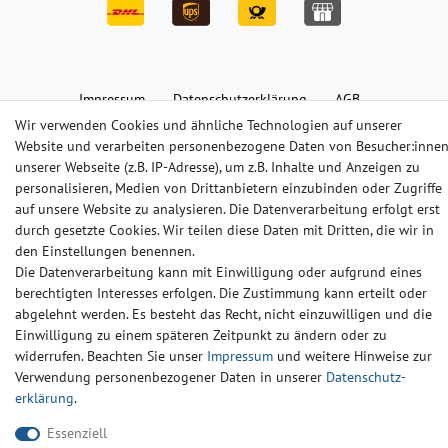
Impressum
Daten­schutz­erklärung
AGB
Wir verwenden Cookies und ähnliche Technologien auf unserer
Website und verarbeiten personenbezogene Daten von Besucher:inne
Barrierefreiheitserklärung
Widerrufs­recht
Kontakt
unserer Webseite (z.B. IP-Adresse), um z.B. Inhalte und Anzeigen zu
personalisieren, Medien von Drittanbietern einzubinden oder Zugriffe
auf unsere Website zu analysieren. Die Datenverarbeitung erfolgt erst
© Copyright 2024-2025 | Alle Rechte vorbehalten.
durch gesetzte Cookies. Wir teilen diese Daten mit Dritten, die wir in
den Einstellungen benennen.
Die Datenverarbeitung kann mit Einwilligung oder aufgrund eines
Widerrufs­recht
Widerrufs­formular
Impressum
berechtigten Interesses erfolgen. Die Zustimmung kann erteilt oder
abgelehnt werden. Es besteht das Recht, nicht einzuwilligen und die
Einwilligung zu einem späteren Zeitpunkt zu ändern oder zu
Daten­schutz­erklärung
AGB
Kontakt
widerrufen. Beachten Sie unser
Impressum
und weitere Hinweise zur
Verwendung personenbezogener Daten in unserer
Daten­schutz­
erklärung
.
Essenziell