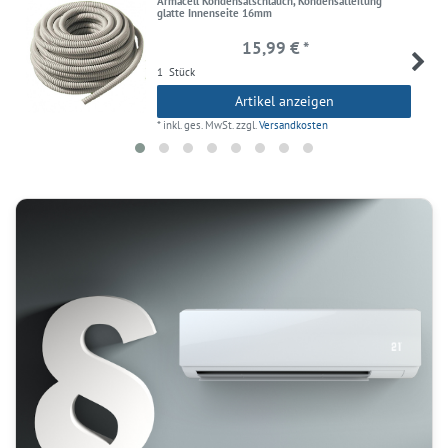
Armacell Kondensatschlauch, Kondensatleitung
glatte Innenseite 16mm
15,99 € *
1
Stück
Artikel anzeigen
*
inkl. ges. MwSt.
zzgl.
Versandkosten