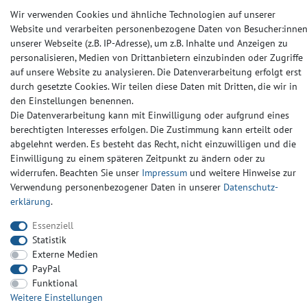
Wir verwenden Cookies und ähnliche Technologien auf unserer
Website und verarbeiten personenbezogene Daten von Besucher:inne
Barrierefreiheitserklärung
Widerrufs­recht
Kontakt
unserer Webseite (z.B. IP-Adresse), um z.B. Inhalte und Anzeigen zu
personalisieren, Medien von Drittanbietern einzubinden oder Zugriffe
© Copyright 2024-2025 | Alle Rechte vorbehalten.
auf unsere Website zu analysieren. Die Datenverarbeitung erfolgt erst
durch gesetzte Cookies. Wir teilen diese Daten mit Dritten, die wir in
den Einstellungen benennen.
Widerrufs­recht
Widerrufs­formular
Impressum
Die Datenverarbeitung kann mit Einwilligung oder aufgrund eines
berechtigten Interesses erfolgen. Die Zustimmung kann erteilt oder
abgelehnt werden. Es besteht das Recht, nicht einzuwilligen und die
Daten­schutz­erklärung
AGB
Kontakt
Einwilligung zu einem späteren Zeitpunkt zu ändern oder zu
widerrufen. Beachten Sie unser
Impressum
und weitere Hinweise zur
Verwendung personenbezogener Daten in unserer
Daten­schutz­
erklärung
.
Essenziell
Statistik
Externe Medien
PayPal
Funktional
Weitere Einstellungen