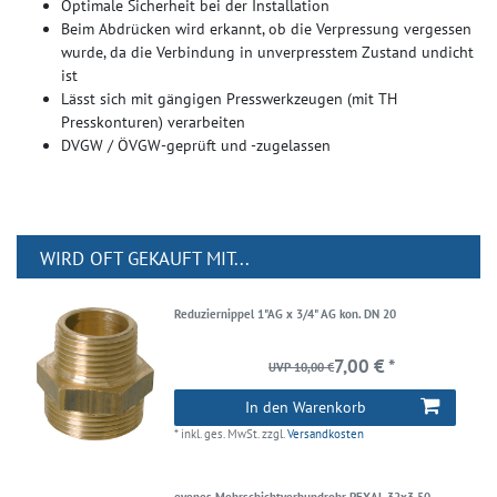
Optimale Sicherheit bei der Installation
Beim Abdrücken wird erkannt, ob die Verpressung vergessen
wurde, da die Verbindung in unverpresstem Zustand undicht
ist
Lässt sich mit gängigen Presswerkzeugen (mit TH
Presskonturen) verarbeiten
DVGW / ÖVGW-geprüft und -zugelassen
WIRD OFT GEKAUFT MIT...
Reduziernippel 1"AG x 3/4" AG kon. DN 20
7,00 € *
UVP 10,00 €
In den Warenkorb
*
inkl. ges. MwSt.
zzgl.
Versandkosten
evenes Mehrschichtverbundrohr PEXAL 32x3 50