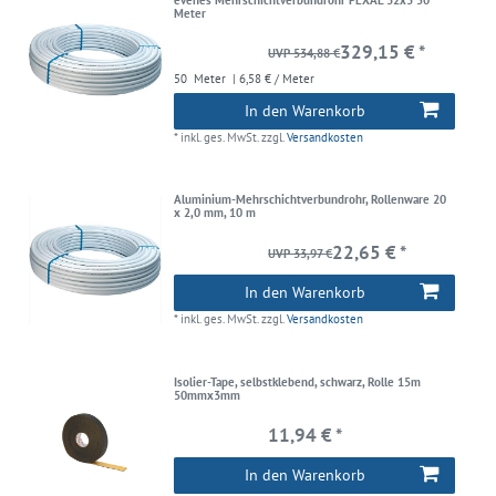
Meter
329,15 € *
UVP 534,88 €
50
Meter
| 6,58 € / Meter
In den Warenkorb
*
inkl. ges. MwSt.
zzgl.
Versandkosten
Aluminium-Mehrschichtverbundrohr, Rollenware 20
x 2,0 mm, 10 m
22,65 € *
UVP 33,97 €
In den Warenkorb
*
inkl. ges. MwSt.
zzgl.
Versandkosten
Isolier-Tape, selbstklebend, schwarz, Rolle 15m
50mmx3mm
11,94 € *
In den Warenkorb