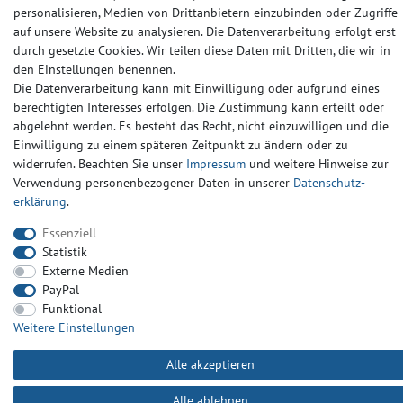
personalisieren, Medien von Drittanbietern einzubinden oder Zugriffe
auf unsere Website zu analysieren. Die Datenverarbeitung erfolgt erst
Widerrufs­recht
Widerrufs­formular
Impressum
durch gesetzte Cookies. Wir teilen diese Daten mit Dritten, die wir in
den Einstellungen benennen.
Die Datenverarbeitung kann mit Einwilligung oder aufgrund eines
Daten­schutz­erklärung
AGB
Kontakt
berechtigten Interesses erfolgen. Die Zustimmung kann erteilt oder
abgelehnt werden. Es besteht das Recht, nicht einzuwilligen und die
Einwilligung zu einem späteren Zeitpunkt zu ändern oder zu
widerrufen. Beachten Sie unser
Impressum
und weitere Hinweise zur
Verwendung personenbezogener Daten in unserer
Daten­schutz­
erklärung
.
Essenziell
Statistik
Externe Medien
PayPal
Funktional
Weitere Einstellungen
Alle akzeptieren
Alle ablehnen