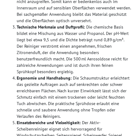
nicht anzugreifen. Somit kann er bedenkenlos auch im
Innenraum und auf sensiblen Oberflächen verwendet werden.
Bei sachgemäßer Anwendung bleibt das Material geschützt
und die Oberflächen optisch unversehrt.
Technische Merkmale und Duftprofil:
Die chemische Basis
bildet eine Mischung aus Wasser und Propanol. Der pH-Wert
liegt bei etwa 9,5 und die Dichte beträgt rund 0,89 g/cm³.
Der Reiniger verströmt einen angenehmen, frischen
Zitronenduft, der die Anwendung besonders
benutzerfreundlich macht. Die 500 ml Aerosoldose reicht für
zahlreiche Anwendungen und ist durch ihren feinen
Sprühkopf besonders ergiebig.
Ergonomie und Handhabung:
Die Schaumstruktur erleichtert
das gezielte Auftragen auch auf senkrechten oder schwer
erreichbaren Flächen. Nach kurzer Einwirkzeit lässt sich der
Schmutz einfach mit einem trockenen oder leicht feuchten
Tuch abwischen. Die praktische Sprühdose erlaubt eine
schnelle und saubere Anwendung ohne Tropfen oder
Verlaufen des Reinigers.
Einsatzbereiche und Vielseitigkeit:
Der Aktiv-
Scheibenreiniger eignet sich hervorragend für
Windschutzscheiben, Seitenspiegel, Scheinwerfer, Spiegel,